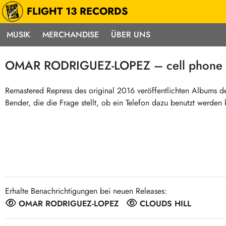
FLIGHT 13 RECORDS
MUSIK
MERCHANDISE
ÜBER UNS
Musik
Punk / HC
Electron
OMAR RODRIGUEZ-LOPEZ – cell phone bi
Alle Neuheiten
Hardcore
Neok
Pre-Order
Emo
Abst
Remastered Repress des original 2016 veröffentlichten Albums de
Bender, die die Frage stellt, ob ein Telefon dazu benutzt werden
Highlights
Postpunk / New Wave
Elec
Exklusiv & Limitiert
Punkrock
Reggae
Soul 
Neu auf Lager
60s / Garage
Beat / Surf
Ska
Sonderangebote
60s / Garage / R´n´R
Hiph
Midprice
Regg
Gitarre
Mehr…
Erhalte Benachrichtigungen bei neuen Releases:
Indierock / Psychedelic
deutschsprachig
OMAR RODRIGUEZ-LOPEZ
CLOUDS HILL
Vintage-Rock / Metal
Soundtracks