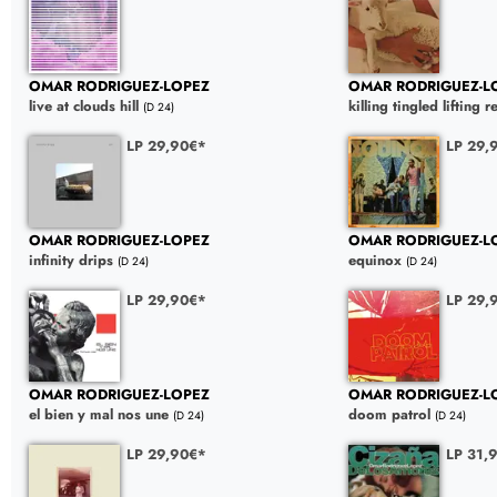
OMAR RODRIGUEZ-LOPEZ
OMAR RODRIGUEZ-L
live at clouds hill
killing tingled lifting r
(D 24)
LP 29,90€*
LP 29,
OMAR RODRIGUEZ-LOPEZ
OMAR RODRIGUEZ-L
infinity drips
equinox
(D 24)
(D 24)
LP 29,90€*
LP 29,
OMAR RODRIGUEZ-LOPEZ
OMAR RODRIGUEZ-L
el bien y mal nos une
doom patrol
(D 24)
(D 24)
LP 29,90€*
LP 31,