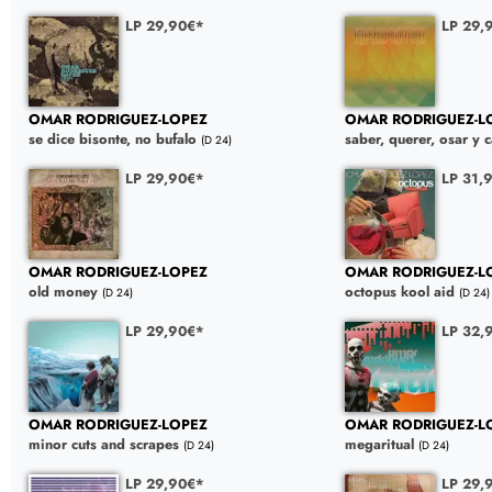
LP 29,90€*
LP 29,
OMAR RODRIGUEZ-LOPEZ
OMAR RODRIGUEZ-L
se dice bisonte, no bufalo
saber, querer, osar y c
(D 24)
LP 29,90€*
LP 31,
OMAR RODRIGUEZ-LOPEZ
OMAR RODRIGUEZ-L
old money
octopus kool aid
(D 24)
(D 24)
LP 29,90€*
LP 32,
OMAR RODRIGUEZ-LOPEZ
OMAR RODRIGUEZ-L
minor cuts and scrapes
megaritual
(D 24)
(D 24)
LP 29,90€*
LP 29,