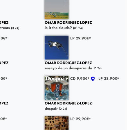
OPEZ
OMAR RODRIGUEZ-LOPEZ
etreats
is it the clouds?
(D 24)
(US 24)
90€*
LP 29,90€*
OPEZ
OMAR RODRIGUEZ-LOPEZ
ensayo de un desaparecido
(D 24)
90€*
CD 9,90€*
LP 28,90€*
OPEZ
OMAR RODRIGUEZ-LOPEZ
despair
(D 24)
90€*
LP 29,90€*