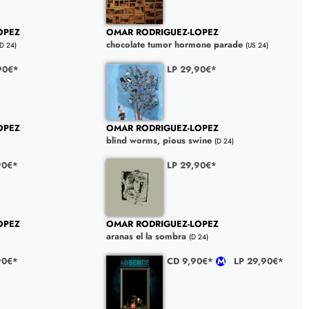
OPEZ
OMAR RODRIGUEZ-LOPEZ
chocolate tumor hormone parade
(D 24)
(US 24)
90€*
LP 29,90€*
OPEZ
OMAR RODRIGUEZ-LOPEZ
blind worms, pious swine
(D 24)
90€*
LP 29,90€*
OPEZ
OMAR RODRIGUEZ-LOPEZ
aranas el la sombra
(D 24)
90€*
CD 9,90€*
LP 29,90€*