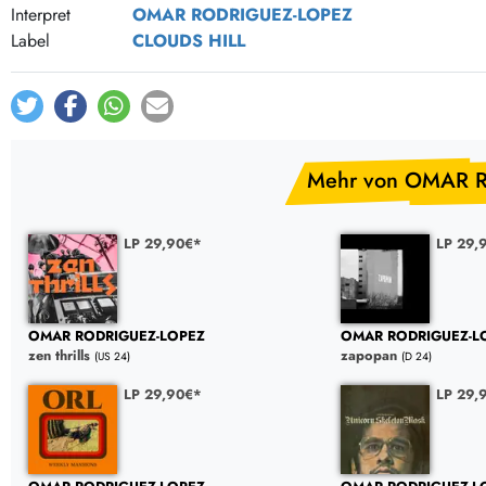
Post-Rock / Folk
LP Hüllen, Zubehör
Interpret
OMAR RODRIGUEZ-LOPEZ
Label
CLOUDS HILL
Rock / Pop
Bücher, Fanzines etc.
Mehr von OMAR 
LP 29,90€*
LP 29,
OMAR RODRIGUEZ-LOPEZ
OMAR RODRIGUEZ-L
zen thrills
zapopan
(US 24)
(D 24)
LP 29,90€*
LP 29,