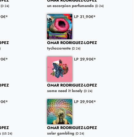
OPEZ
OMAR RODRIGUEZ-LOPEZ
un escorpion perfumando
(D 24)
(D 24)
90€*
LP 31,90€*
OPEZ
OMAR RODRIGUEZ-LOPEZ
tychozorente
)
(D 24)
90€*
LP 29,90€*
OPEZ
OMAR RODRIGUEZ-LOPEZ
some need it lonely
(D 24)
90€*
LP 29,90€*
OPEZ
OMAR RODRIGUEZ-LOPEZ
s
solar gambling
(US 24)
(D 24)