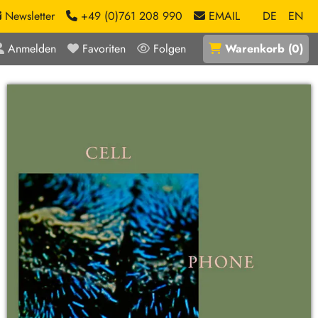
Newsletter
+49 (0)761 208 990
EMAIL
DE
EN
Anmelden
Favoriten
Folgen
Warenkorb
(
0
)