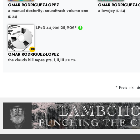
OMAR RODRIGUEZ-LOPEZ
OMAR RODRIGUEZ-L
a manual dexterity: soundtrack volume one
a lovejoy
(D 24)
(D 24)
LPx3
25,90€*
44,90€
OMAR RODRIGUEZ-LOPEZ
the clouds hill tapes pts. I,II,III
(EU 20)
* Preis inkl. d