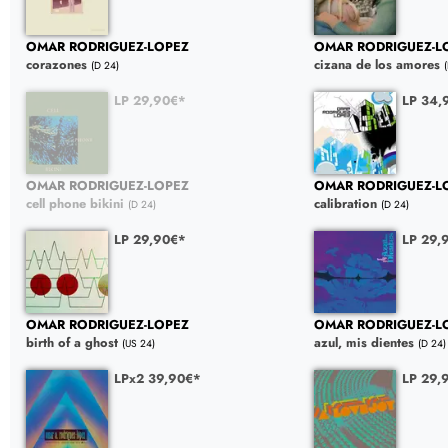
OMAR RODRIGUEZ-LOPEZ
OMAR RODRIGUEZ-L
corazones
cizana de los amores
(D 24)
LP 29,90€*
LP 34,
OMAR RODRIGUEZ-LOPEZ
OMAR RODRIGUEZ-L
cell phone bikini
calibration
(D 24)
(D 24)
LP 29,90€*
LP 29,
OMAR RODRIGUEZ-LOPEZ
OMAR RODRIGUEZ-L
birth of a ghost
azul, mis dientes
(US 24)
(D 24)
LPx2 39,90€*
LP 29,