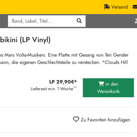
Versand
Q
ic
Aktionen
kini (LP Vinyl)
lassik
Staatsakt-Aktion
ract / Ambient
Crazysane Günstiger
s Mars Volta-Musikers. Eine Platte mit Gesang von Teri Gender
 kann, die eigenen Geschlechtsteile zu verstecken. *Clouds Hill
tronic Goods
Fuzzorama günstiger
Tapete Records günstiger
/Ska
/ Exotica / Jazz
LP 29,90€*
Sunny Sunny Bastards Summer 26
in den
**
Lieferzeit min. 1 Woche
Warenkorb
Warner Rockerwochen
op
Universal Vinyl Günstig
ae / Dub
International Anthem Sommer 2026
Zu Favoriten hinzufügen
BMG Aktion
Music on Vinyl-Aktion