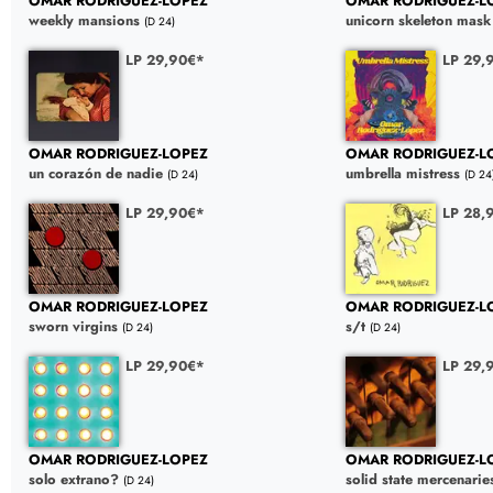
OMAR RODRIGUEZ-LOPEZ
OMAR RODRIGUEZ-L
weekly mansions
unicorn skeleton mask
(D 24)
LP 29,90€*
LP 29,
OMAR RODRIGUEZ-LOPEZ
OMAR RODRIGUEZ-L
un corazón de nadie
umbrella mistress
(D 24)
(D 24
LP 29,90€*
LP 28,
OMAR RODRIGUEZ-LOPEZ
OMAR RODRIGUEZ-L
sworn virgins
s/t
(D 24)
(D 24)
LP 29,90€*
LP 29,
OMAR RODRIGUEZ-LOPEZ
OMAR RODRIGUEZ-L
solo extrano?
solid state mercenarie
(D 24)