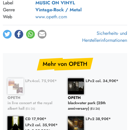
Label
MUSIC ON VINYL
Genre
Vintage-Rock / Metal
Web
www.opeth.com
Sicherheits- und
Herstellerinformationen
Mehr von OPETH
LPx4col. 75,90€*
LPx2 col. 34,90€*
OPETH
OPETH
in live concert at the royal
blackwater park (25th
albert hall
anniversary)
(EU 26)
(EU 26)
CD 17,90€*
LPx2 38,90€*
LPx2 col. 35,90€*