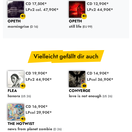
CD 17,50€*
CD 12,90€*
LPx2 col. 47,90€*
LPx2 44,90€*
OPETH
OPETH
morningrise
still life
(D 16)
(EU 99)
Vielleicht gefällt dir auch
CD 19,90€*
CD 14,90€*
LPx2 44,90€*
LPcol 36,90€*
FLEA
CONVERGE
honora
love is not enough
(US 26)
(US 26)
CD 16,90€*
LPcol 29,90€*
THE NOTWIST
news from planet zombie
(D 26)