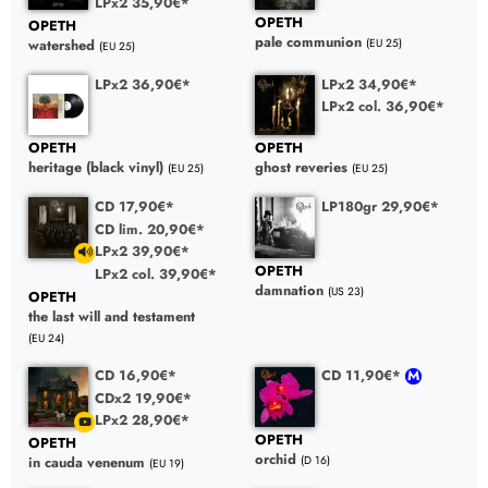
LPx2 35,90€*
OPETH
OPETH
pale communion
(EU 25)
watershed
(EU 25)
LPx2 36,90€*
LPx2 34,90€*
LPx2 col. 36,90€*
OPETH
OPETH
heritage (black vinyl)
ghost reveries
(EU 25)
(EU 25)
CD 17,90€*
LP180gr 29,90€*
CD lim. 20,90€*
LPx2 39,90€*
OPETH
LPx2 col. 39,90€*
damnation
(US 23)
OPETH
the last will and testament
(EU 24)
CD 16,90€*
CD 11,90€*
CDx2 19,90€*
LPx2 28,90€*
OPETH
OPETH
orchid
(D 16)
in cauda venenum
(EU 19)