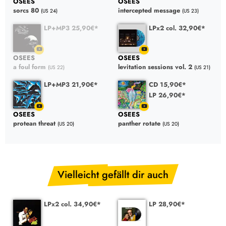
OSEES
OSEES
sorcs 80
intercepted message
(US 24)
(US 23)
LP+MP3 25,90€*
LPx2 col. 32,90€*
OSEES
OSEES
a foul form
levitation sessions vol. 2
(US 22)
(US 21)
LP+MP3 21,90€*
CD 15,90€*
LP 26,90€*
OSEES
OSEES
protean threat
panther rotate
(US 20)
(US 20)
Vielleicht gefällt dir auch
LPx2 col. 34,90€*
LP 28,90€*