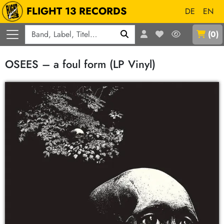
FLIGHT 13 RECORDS
DE
EN
Q
(
0
)
OSEES – a foul form (LP Vinyl)