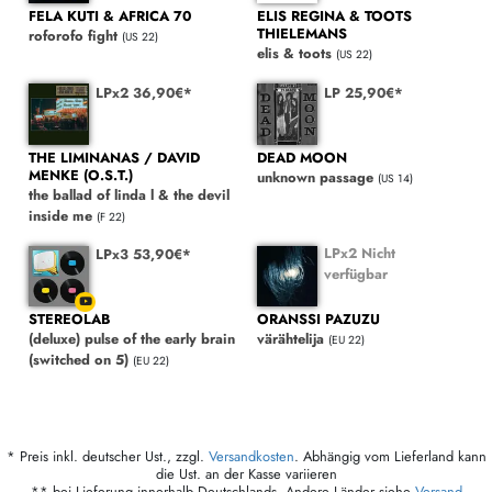
FELA KUTI & AFRICA 70
ELIS REGINA & TOOTS
THIELEMANS
roforofo fight
(US 22)
elis & toots
(US 22)
LPx2 36,90€*
LP 25,90€*
THE LIMINANAS / DAVID
DEAD MOON
MENKE (O.S.T.)
unknown passage
(US 14)
the ballad of linda l & the devil
inside me
(F 22)
LPx2 Nicht
LPx3 53,90€*
verfügbar
STEREOLAB
ORANSSI PAZUZU
(deluxe) pulse of the early brain
värähtelija
(EU 22)
(switched on 5)
(EU 22)
* Preis inkl. deutscher Ust., zzgl.
Versandkosten
. Abhängig vom Lieferland kann
die Ust. an der Kasse variieren
** bei Lieferung innerhalb Deutschlands. Andere Länder siehe
Versand