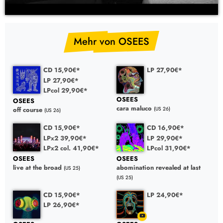
YouTube Video: OSEES – a foul form (LP Vinyl)
Mehr von OSEES
CD 15,90€*
LP 27,90€*
LP 27,90€*
LPcol 29,90€*
OSEES
OSEES
cara maluco
(US 26)
off course
(US 26)
CD 15,90€*
CD 16,90€*
LPx2 39,90€*
LP 29,90€*
LPx2 col. 41,90€*
LPcol 31,90€*
OSEES
OSEES
live at the broad
abomination revealed at last
(US 25)
(US 25)
CD 15,90€*
LP 24,90€*
LP 26,90€*