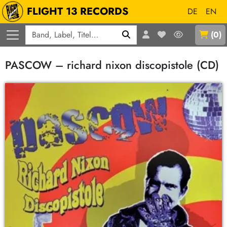
FLIGHT 13 RECORDS
DE
EN
Q
(
0
)
PASCOW – richard nixon discopistole (CD)