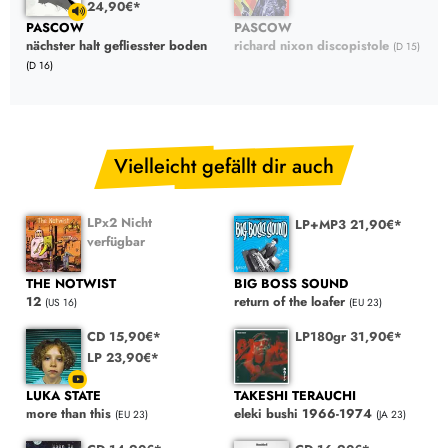
24,90€*
PASCOW
PASCOW
richard nixon discopistole
nächster halt gefliesster boden
(D 15)
(D 16)
Vielleicht gefällt dir auch
LPx2 Nicht
LP+MP3 21,90€*
verfügbar
THE NOTWIST
BIG BOSS SOUND
12
return of the loafer
(US 16)
(EU 23)
CD 15,90€*
LP180gr 31,90€*
LP 23,90€*
LUKA STATE
TAKESHI TERAUCHI
more than this
eleki bushi 1966-1974
(EU 23)
(JA 23)