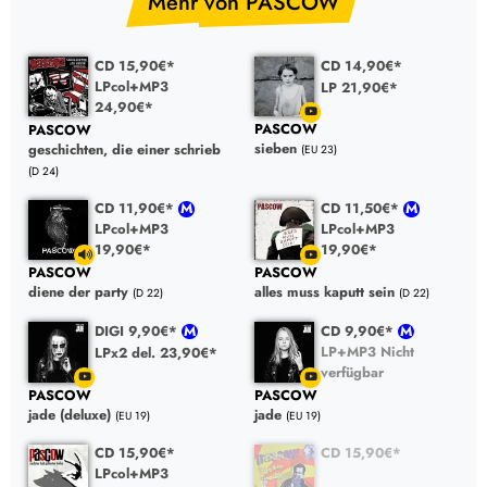
Mehr von PASCOW
CD 15,90€*
CD 14,90€*
LPcol+MP3
LP 21,90€*
24,90€*
PASCOW
PASCOW
sieben
geschichten, die einer schrieb
(EU 23)
(D 24)
CD 11,90€*
CD 11,50€*
LPcol+MP3
LPcol+MP3
19,90€*
19,90€*
PASCOW
PASCOW
diene der party
alles muss kaputt sein
(D 22)
(D 22)
DIGI 9,90€*
CD 9,90€*
LP+MP3 Nicht
LPx2 del. 23,90€*
verfügbar
PASCOW
PASCOW
jade (deluxe)
jade
(EU 19)
(EU 19)
CD 15,90€*
CD 15,90€*
LPcol+MP3