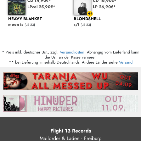
CD 14,90€*
CD 16,90€*
LPcol 25,90€*
LP 26,90€*
HEAVY BLANKET
BLONDSHELL
moon is
s/t
(US 23)
(US 23)
* Preis inkl. deutscher Ust., zzgl.
Versandkosten
. Abhängig vom Lieferland kann
die Ust. an der Kasse variieren
** bei Lieferung innerhalb Deutschlands. Andere Länder siehe
Versand
Flight 13 Records
Mailorder & Laden · Freiburg