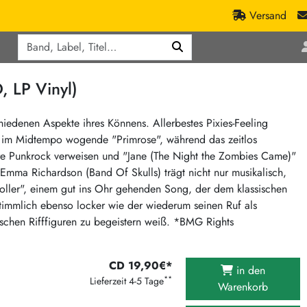
Versand
Q
ic
Aktionen
, LP Vinyl)
lassik
Staatsakt-Aktion
ract / Ambient
Crazysane Günstiger
chiedenen Aspekte ihres Könnens. Allerbestes Pixies-Feeling
re im Midtempo wogende "Primrose", während das zeitlos
tronic Goods
Fuzzorama günstiger
hre Punkrock verweisen und "Jane (The Night the Zombies Came)"
Tapete Records günstiger
/Ska
n Emma Richardson (Band Of Skulls) trägt nicht nur musikalisch,
/ Exotica / Jazz
Sunny Sunny Bastards Summer 26
oller", einem gut ins Ohr gehenden Song, der dem klassischen
stimmlich ebenso locker wie der wiederum seinen Ruf als
Warner Rockerwochen
ischen Rifffiguren zu begeistern weiß. *BMG Rights
op
Universal Vinyl Günstig
ae / Dub
International Anthem Sommer 2026
CD 19,90€*
in den
BMG Aktion
**
Lieferzeit 4-5 Tage
Warenkorb
Music on Vinyl-Aktion