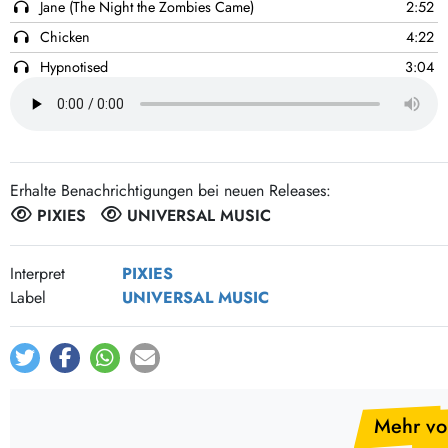
Post-Rock / Folk
Jane (The Night the Zombies Came)
2:52
LP Hüllen, Zubehör
Chicken
4:22
Rock / Pop
Bücher, Fanzines etc.
Hypnotised
3:04
Johnny Good Man
3:28
Motoroller
2:42
I Hear You Mary
3:13
Oyster Beds
2:09
Erhalte Benachrichtigungen bei neuen Releases:
PIXIES
UNIVERSAL MUSIC
Mercy Me
3:54
Ernest Evans
2:42
Interpret
PIXIES
Kings of the Prairie
2:55
Label
UNIVERSAL MUSIC
The Vegas Suite
3:43
Mehr vo