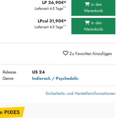
LP 26,90€*
375 Aktion Vinyl Q3 2026
in den
**
Lieferzeit 4-5 Tage
Warenkorb
Clouds Hill & Broken Silence-Sommer-Aktion
RSD 2026
LPcol 31,90€*
in den
**
Lieferzeit 4-5 Tage
Warenkorb
FLIGHT 13 REC. SALE
Epitaph Vinyl Günstiger
Unter Schafen-Vinyl günstig
Zu Favoriten hinzufügen
Release
US 24
Genre
Indierock / Psychedelic
Sicherheits- und Herstellerinformationen
n PIXIES