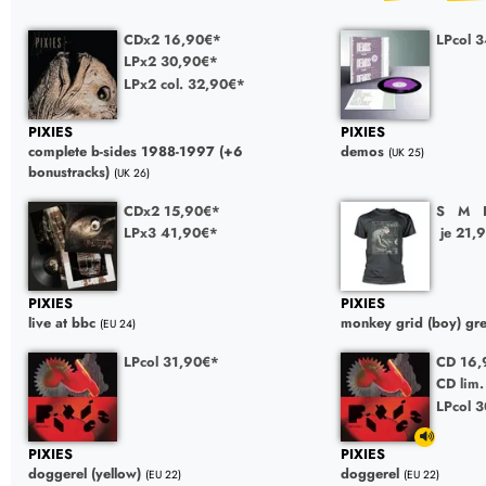
CDx2 16,90€*
LPcol 
LPx2 30,90€*
LPx2 col. 32,90€*
PIXIES
PIXIES
complete b-sides 1988-1997 (+6
demos
(UK 25)
bonustracks)
(UK 26)
CDx2 15,90€*
S
M
LPx3 41,90€*
je 21,
PIXIES
PIXIES
live at bbc
monkey grid (boy) gr
(EU 24)
LPcol 31,90€*
CD 16,
CD lim
LPcol 
PIXIES
PIXIES
doggerel (yellow)
doggerel
(EU 22)
(EU 22)