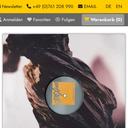
Newsletter
+49 (0)761 208 990
EMAIL
DE
EN
Anmelden
Favoriten
Folgen
Warenkorb
(
0
)