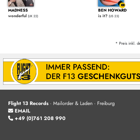
MADNESS
BEN HOWARD
wonderful
is it?
(UK 22)
(US 23)
* Preis inkl. d
Flight 13 Records
·
Mailorder & Laden · Freiburg
EMAIL
+49 (0)761 208 990