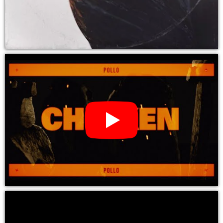
YouTube Video: PIXIES – the night the zombies came (CD, LP
Vinyl)