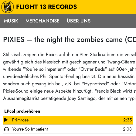
FLIGHT 13 RECORDS
MUSIK
MERCHANDISE
ÜBER UNS
Musik
Punk / HC
Electron
PIXIES – the night the zombies came (CD
Alle Neuheiten
Hardcore
Neok
Pre-Order
Emo
Abst
Stilistisch zeigen die Pixies auf ihrem 9ten Studioalbum die vers
gewährt gleich das klassisch mit geschlagener und Twang-Gitar
Highlights
Postpunk / New Wave
Elec
wirkende "You´re so impatient" oder "Oyster Beds" auf 80er- Ja
Exklusiv & Limitiert
Punkrock
Reggae
unwiderstehliches Phil Spector-Feeling besitzt. Die neue Bassisti
Soul 
Neu auf Lager
60s / Garage
sondern auch gesanglich bei, z.B. bei "Hypnotised" oder "Motor
Pixies-Sound einige neue Aspekte hinzufügt. Francis Black wirkt 
Beat / Surf
Ska
Sonderangebote
Ausnahmegitarrist bestätigende Joey Santiago, der mit seinen typ
60s / Garage / R´n´R
Hiph
Midprice
Regg
Gitarre
LPcol probehören
Mehr…
Indierock / Psychedelic
deutschsprachig
Primrose
2:35
Vintage-Rock / Metal
You're So Impatient
2:08
Soundtracks