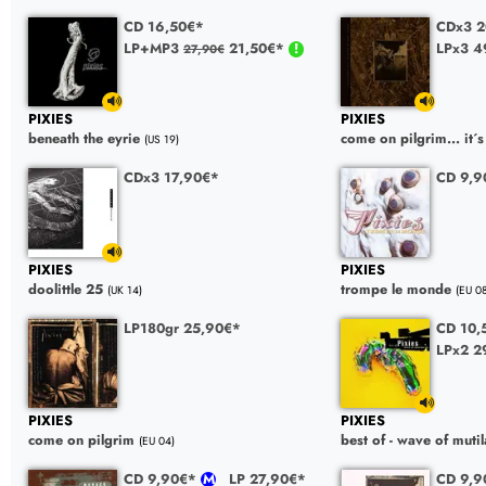
CD 16,50€*
CDx3 2
LP+MP3
21,50€*
LPx3 4
27,90€
PIXIES
PIXIES
beneath the eyrie
come on pilgrim... it´s
(US 19)
CDx3 17,90€*
CD 9,
PIXIES
PIXIES
doolittle 25
trompe le monde
(UK 14)
(EU 0
LP180gr 25,90€*
CD 10
LPx2 2
PIXIES
PIXIES
come on pilgrim
best of - wave of mutil
(EU 04)
CD 9,90€*
LP 27,90€*
CD 9,