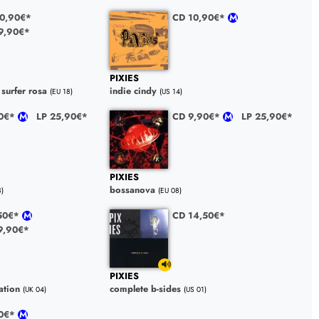
0,90€*
CD 10,90€*
9,90€*
PIXIES
 surfer rosa
indie cindy
(EU 18)
(US 14)
90€*
LP 25,90€*
CD 9,90€*
LP 25,90€*
PIXIES
bossanova
8)
(EU 08)
,50€*
CD 14,50€*
9,90€*
PIXIES
ation
complete b-sides
(UK 04)
(US 01)
90€*