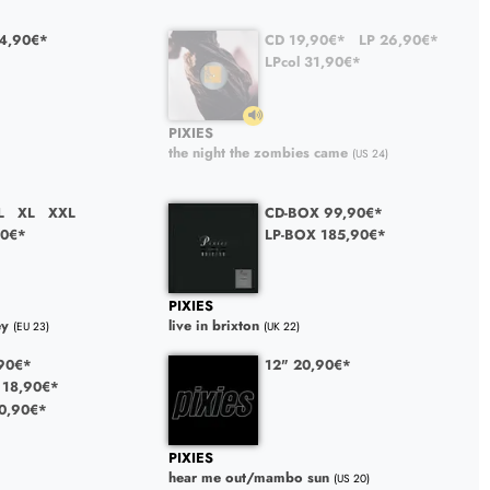
34,90€*
CD 19,90€*
LP 26,90€*
LPcol 31,90€*
PIXIES
the night the zombies came
(US 24)
L
XL
XXL
CD-BOX 99,90€*
90€*
LP-BOX 185,90€*
PIXIES
ey
live in brixton
(EU 23)
(UK 22)
90€*
12" 20,90€*
. 18,90€*
30,90€*
PIXIES
hear me out/mambo sun
(US 20)