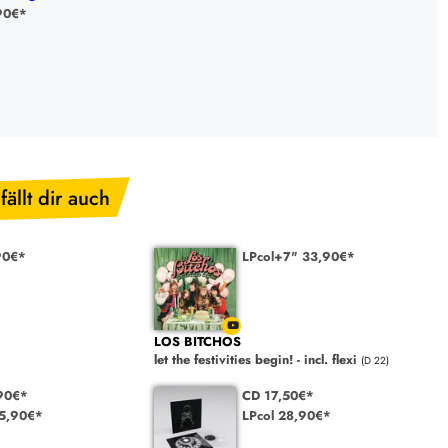
90€*
fällt dir auch
90€*
LPcol+7" 33,90€*
LOS BITCHOS
let the festivities begin! - incl. flexi
(D 22)
90€*
CD 17,50€*
35,90€*
LPcol 28,90€*