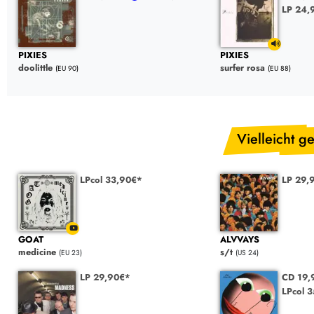
LP 24,
PIXIES
PIXIES
doolittle
surfer rosa
(EU 90)
(EU 88)
Vielleicht ge
LPcol 33,90€*
LP 29,
GOAT
ALVVAYS
medicine
s/t
(EU 23)
(US 24)
LP 29,90€*
CD 19,
LPcol 