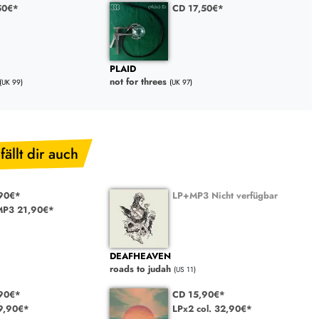
50€*
CD 17,50€*
PLAID
not for threes
(UK 99)
(UK 97)
fällt dir auch
90€*
LP+MP3 Nicht verfügbar
P3 21,90€*
DEAFHEAVEN
roads to judah
(US 11)
90€*
CD 15,90€*
9,90€*
LPx2 col. 32,90€*