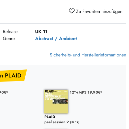
375 Aktion Vinyl Q3 2026
Zu Favoriten hinzufügen
Clouds Hill & Broken Silence-Sommer-Aktion
RSD 2026
Release
UK 11
FLIGHT 13 REC. SALE
Genre
Abstract / Ambient
Epitaph Vinyl Günstiger
Unter Schafen-Vinyl günstig
Sicherheits- und Herstellerinformationen
n PLAID
90€*
12"+MP3 19,90€*
PLAID
peel session 2
(UK 19)