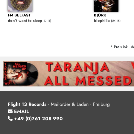
FM BELFAST
BJÖRK
don´t want to sleep
biophilia
(D 11)
(UK 15)
* Preis inkl. d
Flight 13 Records
·
Mailorder & Laden · Freiburg
EMAIL
+49 (0)761 208 990