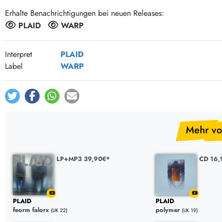
Post-Rock / Folk
LP Hüllen, Zubehör
Erhalte Benachrichtigungen bei neuen Releases:
Rock / Pop
Bücher, Fanzines etc.
PLAID
WARP
Interpret
PLAID
Label
WARP
Mehr vo
LP+MP3 39,90€*
CD 16,
PLAID
PLAID
feorm falorx
polymer
(UK 22)
(UK 19)