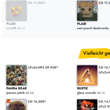
CD 17,50€*
CD 17,
PLAID
PLAID
scintilli
rest proof clockworks
(UK 11)
Vielleicht ge
LPx2+MP3 29,90€*
CD 16,
LPx2+M
PANDA BEAR
RUSTIE
person pitch
glass swords
(US 23)
(UK 11)
CD 16,50€*
CD 14,
LPx2 2