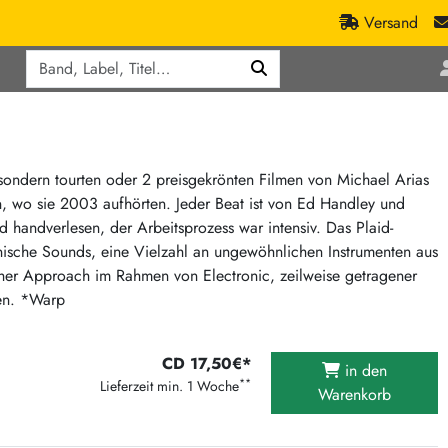
Versand
Q
ic
Aktionen
lassik
Staatsakt-Aktion
ract / Ambient
Crazysane Günstiger
, sondern tourten oder 2 preisgekrönten Filmen von Michael Arias
n, wo sie 2003 aufhörten. Jeder Beat ist von Ed Handley und
tronic Goods
Fuzzorama günstiger
d handverlesen, der Arbeitsprozess war intensiv. Das Plaid-
Tapete Records günstiger
/Ska
ische Sounds, eine Vielzahl an ungewöhnlichen Instrumenten aus
/ Exotica / Jazz
Sunny Sunny Bastards Summer 26
scher Approach im Rahmen von Electronic, zeilweise getragener
men. *Warp
Warner Rockerwochen
op
Universal Vinyl Günstig
ae / Dub
CD 17,50€*
International Anthem Sommer 2026
in den
**
Lieferzeit min. 1 Woche
Warenkorb
BMG Aktion
Music on Vinyl-Aktion