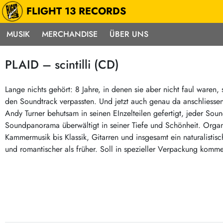
FLIGHT 13 RECORDS
MUSIK
MERCHANDISE
ÜBER UNS
Musik
Punk / HC
Electron
PLAID – scintilli (CD)
Alle Neuheiten
Hardcore
Neok
Pre-Order
Emo
Abst
Lange nichts gehört: 8 Jahre, in denen sie aber nicht faul waren
den Soundtrack verpassten. Und jetzt auch genau da anschliesse
Highlights
Postpunk / New Wave
Elec
Andy Turner behutsam in seinen EInzelteilen gefertigt, jeder Soun
Exklusiv & Limitiert
Punkrock
Reggae
Soundpanorama überwältigt in seiner Tiefe und Schönheit. Organ
Soul 
Neu auf Lager
60s / Garage
Kammermusik bis Klassik, Gitarren und insgesamt ein naturalisti
und romantischer als früher. Soll in spezieller Verpackung kom
Beat / Surf
Ska
Sonderangebote
60s / Garage / R´n´R
Hiph
Midprice
Regg
Gitarre
Mehr…
Indierock / Psychedelic
deutschsprachig
Vintage-Rock / Metal
Soundtracks