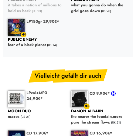
it takes a nation of millions to
what you gonna do when the
hold us back
grid goes down
(US 23)
(US 20)
LP180gr 29,90€*
PUBLIC ENEMY
fear of a black planet
(US 14)
Vielleicht gefällt dir auch
LPcol+MP3
CD 9,90€*
24,90€*
MOON DUO
DAMON ALBARN
mazes
the nearer the fountain,more
(US 21)
pure the stream flows
(UK 21)
CD 17,90€*
CD 16,90€*