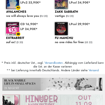
LPx2 33,90€*
LPcol 34,90€*
AVALANCHES
ZAKK SABBATH
we will always love you
vertigo
(EU 20)
(EU 20)
CD 16,90€*
LPcol 29,90€*
LP 24,90€*
EXTRABREIT
FU MANCHU
auf ex!
no one rides for free
(D 20)
(US 22)
* Preis inkl. deutscher Ust., zzgl.
Versandkosten
. Abhängig vom Lieferland kann
die Ust. an der Kasse variieren
** bei Lieferung innerhalb Deutschlands. Andere Länder siehe
Versand