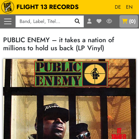
FLIGHT 13 RECORDS
DE
EN
Q
(
0
)
PUBLIC ENEMY – it takes a nation of
millions to hold us back (LP Vinyl)