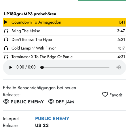
LP180gr+MP3 probehören
Countdown To Armageddon
1:41
Bring The Noise
3:47
Don't Believe The Hype
5:21
Cold Lampin' With Flavor
4:17
Terminator X To The Edge Of Panic
4:31
Mind Terrorist
1:21
Louder Than A Bomb
3:39
Caught, Can We Get A Witness?
4:55
Erhalte Benachrichtigungen bei neuen
Show 'Em Whatcha Got
1:56
Releases:
Favorit
She Watch Channel Zero?!
3:49
PUBLIC ENEMY
DEF JAM
Night Of The Living Baseheads
3:16
Black Steel In The Hour Of Chaos
6:25
Interpret
PUBLIC ENEMY
Release
US 23
Security Of The First World
1:20