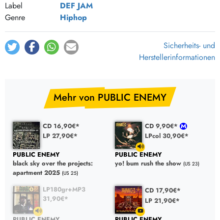
Label
DEF JAM
Rebel Without A Pause
5:04
Genre
Hiphop
Prophets Of Rage
3:20
Party For Your Right To Fight
3:26
Sicherheits- und
Herstellerinformationen
Mehr von PUBLIC ENEMY
CD 16,90€*
CD 9,90€*
LP 27,90€*
LPcol 30,90€*
PUBLIC ENEMY
PUBLIC ENEMY
black sky over the projects:
yo! bum rush the show
(US 23)
apartment 2025
(US 25)
LP180gr+MP3
CD 17,90€*
31,90€*
LP 21,90€*
PUBLIC ENEMY
PUBLIC ENEMY