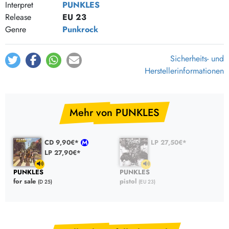
Get Back
Interpret
PUNKLES
Release
EU 23
Bad Boy
Genre
Punkrock
Ha Ha Ha (Make Laugh Not War)
Sicherheits- und
Herstellerinformationen
Mehr von PUNKLES
CD 9,90€*
LP 27,50€*
LP 27,90€*
PUNKLES
PUNKLES
for sale
pistol
(D 25)
(EU 23)