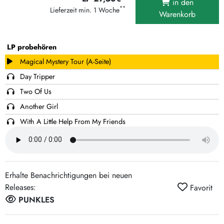
in den
**
Lieferzeit min. 1 Woche
Warenkorb
LP probehören
Magical Mystery Tour (A-Seite)
Day Tripper
Two Of Us
Another Girl
With A Little Help From My Friends
Hey Jude
I Am The Walrus
While My Guitar Gently Weeps (B-Seite)
Erhalte Benachrichtigungen bei neuen
Why Don't We Do It In The Road
Releases:
Favorit
I'm A Loser
PUNKLES
I'm Looking Through You