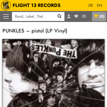
FLIGHT 13 RECORDS
DE
EN
Q
(
0
)
PUNKLES – pistol (LP Vinyl)