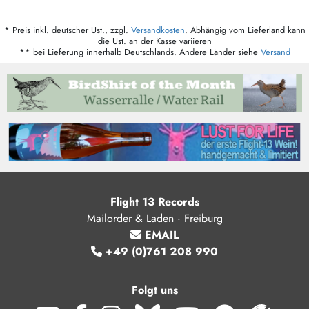
* Preis inkl. deutscher Ust., zzgl.
Versandkosten
. Abhängig vom Lieferland kann
die Ust. an der Kasse variieren
** bei Lieferung innerhalb Deutschlands. Andere Länder siehe
Versand
Flight 13 Records
Mailorder & Laden · Freiburg
EMAIL
+49 (0)761 208 990
Folgt uns