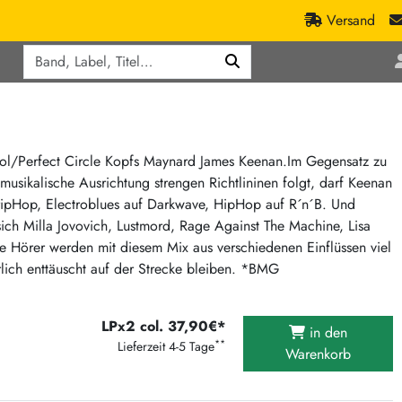
Versand
Q
ic
Aktionen
lassik
Staatsakt-Aktion
ract / Ambient
Crazysane Günstiger
ool/Perfect Circle Kopfs Maynard James Keenan.Im Gegensatz zu
usikalische Ausrichtung strengen Richtlininen folgt, darf Keenan
tronic Goods
Fuzzorama günstiger
TripHop, Electroblues auf Darkwave, HipHop auf R´n´B. Und
Tapete Records günstiger
/Ska
sich Milla Jovovich, Lustmord, Rage Against The Machine, Lisa
/ Exotica / Jazz
Sunny Sunny Bastards Summer 26
 Hörer werden mit diesem Mix aus verschiedenen Einflüssen viel
lich enttäuscht auf der Strecke bleiben. *BMG
Warner Rockerwochen
op
Universal Vinyl Günstig
ae / Dub
LPx2 col. 37,90€*
International Anthem Sommer 2026
in den
**
Lieferzeit 4-5 Tage
Warenkorb
BMG Aktion
Music on Vinyl-Aktion