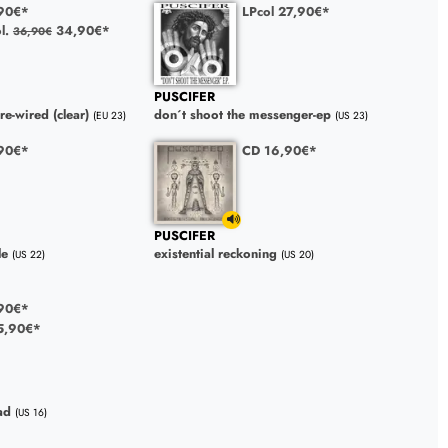
90€*
LPcol 27,90€*
l.
34,90€*
36,90€
PUSCIFER
re-wired (clear)
don´t shoot the messenger-ep
(EU 23)
(US 23)
90€*
CD 16,90€*
PUSCIFER
le
existential reckoning
(US 22)
(US 20)
90€*
5,90€*
ad
(US 16)