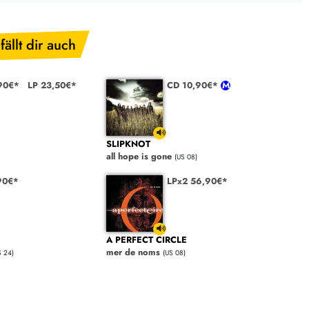
fällt dir auch
90€*
LP 23,50€*
CD 10,90€*
SLIPKNOT
all hope is gone
(US 08)
90€*
LPx2 56,90€*
A PERFECT CIRCLE
mer de noms
S 24)
(US 08)