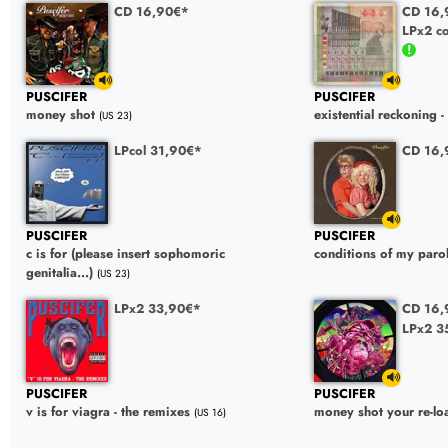
CD 16,90€*
CD 16,
LPx2 co
PUSCIFER
PUSCIFER
money shot
existential reckoning - 
(US 23)
LPcol 31,90€*
CD 16,
PUSCIFER
PUSCIFER
c is for (please insert sophomoric
conditions of my paro
genitalia...)
(US 23)
LPx2 33,90€*
CD 16,
LPx2 3
PUSCIFER
PUSCIFER
v is for viagra - the remixes
money shot your re-lo
(US 16)