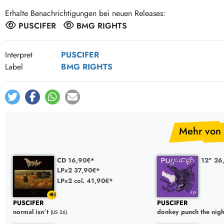
Post-Rock / Folk
LP Hüllen, Zubehör
Erhalte Benachrichtigungen bei neuen Releases:
Rock / Pop
Bücher, Fanzines etc.
PUSCIFER
BMG RIGHTS
Interpret
PUSCIFER
Label
BMG RIGHTS
Mehr von
CD 16,90€*
12" 26
LPx2 37,90€*
LPx2 col. 41,90€*
PUSCIFER
PUSCIFER
normal isn´t
donkey punch the nigh
(US 26)