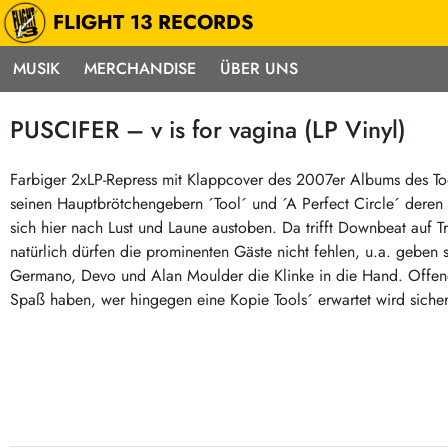
FLIGHT 13 RECORDS
MUSIK
MERCHANDISE
ÜBER UNS
Musik
Punk / HC
Electron
PUSCIFER – v is for vagina (LP Vinyl)
Alle Neuheiten
Hardcore
Neok
Pre-Order
Emo
Abst
Farbiger 2xLP-Repress mit Klappcover des 2007er Albums des T
seinen Hauptbrötchengebern ´Tool´ und ´A Perfect Circle´ deren m
Highlights
Postpunk / New Wave
Elec
sich hier nach Lust und Laune austoben. Da trifft Downbeat auf 
Exklusiv & Limitiert
Punkrock
Reggae
natürlich dürfen die prominenten Gäste nicht fehlen, u.a. geben 
Soul 
Neu auf Lager
60s / Garage
Germano, Devo und Alan Moulder die Klinke in die Hand. Offene
Spaß haben, wer hingegen eine Kopie Tools´ erwartet wird sicher
Beat / Surf
Ska
Sonderangebote
60s / Garage / R´n´R
Hiph
Midprice
Regg
Gitarre
Mehr…
Indierock / Psychedelic
deutschsprachig
Vintage-Rock / Metal
Soundtracks