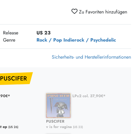
375 Aktion Vinyl Q3 2026
Zu Favoriten hinzufügen
Clouds Hill & Broken Silence-Sommer-Aktion
RSD 2026
Release
US 23
FLIGHT 13 REC. SALE
Genre
Rock / Pop
Indierock / Psychedelic
Epitaph Vinyl Günstiger
Unter Schafen-Vinyl günstig
Sicherheits- und Herstellerinformationen
 PUSCIFER
,90€*
LPx2 col. 37,90€*
PUSCIFER
t ep
v is for vagina
(US 26)
(US 23)