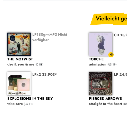
Vielleicht ge
LP180gr+MP3 Nicht
CD 15,
verfügbar
THE NOTWIST
TORCHE
devil, you & me
admission
(D 08)
(US 19)
LPx2 33,90€*
LP 24,
EXPLOSIONS IN THE SKY
PIERCED ARROWS
take care
straight to the heart
(US 11)
(U