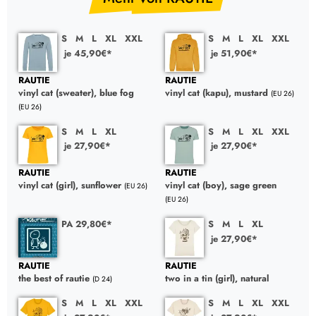
S
M
L
XL
XXL
S
M
L
XL
XXL
je 45,90€*
je 51,90€*
RAUTIE
RAUTIE
vinyl cat (sweater), blue fog
vinyl cat (kapu), mustard
(EU 26)
(EU 26)
S
M
L
XL
S
M
L
XL
XXL
je 27,90€*
je 27,90€*
RAUTIE
RAUTIE
vinyl cat (girl), sunflower
vinyl cat (boy), sage green
(EU 26)
(EU 26)
PA 29,80€*
S
M
L
XL
je 27,90€*
RAUTIE
RAUTIE
the best of rautie
two in a tin (girl), natural
(D 24)
S
M
L
XL
XXL
S
M
L
XL
XXL