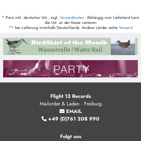
* Preis inkl. deutscher Ust., zzgl.
Versandkosten
. Abhängig vom Lieferland kann
die Ust. an der Kasse variieren
** bei Lieferung innerhalb Deutschlands. Andere Länder siehe
Versand
Flight 13 Records
Mailorder & Laden · Freiburg
EMAIL
+49 (0)761 208 990
Folgt uns