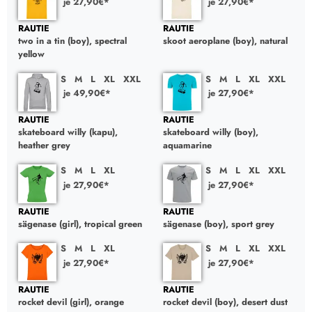
je 27,90€*
je 27,90€*
RAUTIE
RAUTIE
two in a tin (boy), spectral
skoot aeroplane (boy), natural
yellow
S
M
L
XL
XXL
S
M
L
XL
XXL
je 49,90€*
je 27,90€*
RAUTIE
RAUTIE
skateboard willy (kapu),
skateboard willy (boy),
heather grey
aquamarine
S
M
L
XL
S
M
L
XL
XXL
je 27,90€*
je 27,90€*
RAUTIE
RAUTIE
sägenase (girl), tropical green
sägenase (boy), sport grey
S
M
L
XL
S
M
L
XL
XXL
je 27,90€*
je 27,90€*
RAUTIE
RAUTIE
rocket devil (girl), orange
rocket devil (boy), desert dust