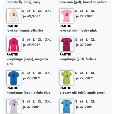
monsterfly (boy), navy
love rain (girl), brazilian yellow
S
M
L
XL
XXL
S
M
L
XL
je 49,90€*
je 27,90€*
RAUTIE
RAUTIE
love cat (kapu), offwhite
love cat (girl), baby pink
S
M
L
XL
XXL
S
M
L
XL
je 49,90€*
je 27,90€*
RAUTIE
RAUTIE
knopfauge (kapu), magenta
knopfauge (girl), fuchsia
pink
S
M
L
XL
XXL
S
M
L
XL
je 27,90€*
je 27,90€*
RAUTIE
RAUTIE
knopfauge (boy), bright blue
gloomy girl (girl), apple green
S
M
L
XL
XXL
S
M
L
XL
je 27,90€*
je 27,90€*