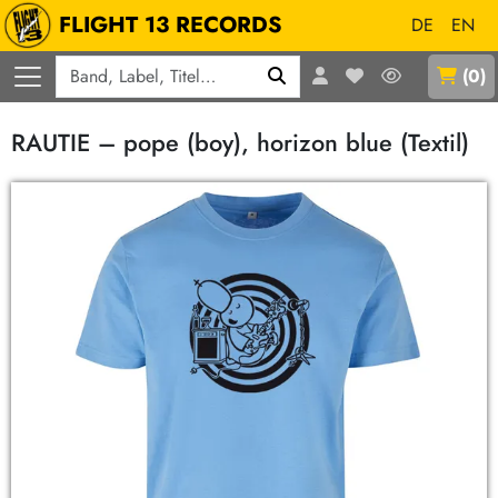
FLIGHT 13 RECORDS
DE
EN
Q
(
0
)
RAUTIE – pope (boy), horizon blue (Textil)