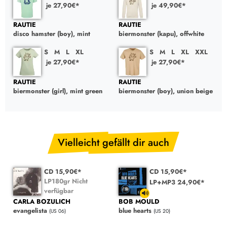
je 27,90€*
je 49,90€*
RAUTIE
RAUTIE
disco hamster (boy), mint
biermonster (kapu), offwhite
S
M
L
XL
S
M
L
XL
XXL
je 27,90€*
je 27,90€*
RAUTIE
RAUTIE
biermonster (girl), mint green
biermonster (boy), union beige
Vielleicht gefällt dir auch
CD 15,90€*
CD 15,90€*
LP180gr Nicht
LP+MP3 24,90€*
verfügbar
BOB MOULD
CARLA BOZULICH
blue hearts
evangelista
(US 20)
(US 06)