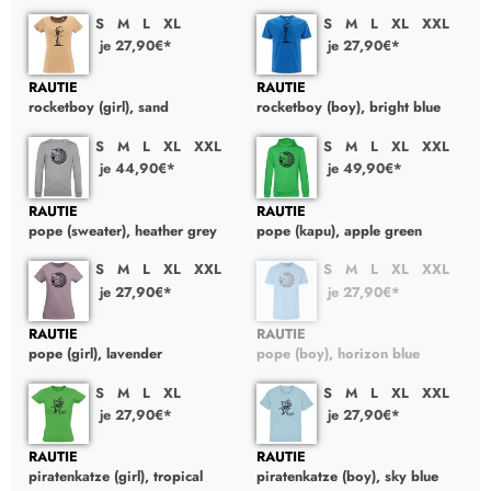
S
M
L
XL
S
M
L
XL
XXL
je 27,90€*
je 27,90€*
RAUTIE
RAUTIE
rocketboy (girl), sand
rocketboy (boy), bright blue
S
M
L
XL
XXL
S
M
L
XL
XXL
je 44,90€*
je 49,90€*
RAUTIE
RAUTIE
pope (sweater), heather grey
pope (kapu), apple green
S
M
L
XL
XXL
S
M
L
XL
XXL
je 27,90€*
je 27,90€*
RAUTIE
RAUTIE
pope (girl), lavender
pope (boy), horizon blue
S
M
L
XL
S
M
L
XL
XXL
je 27,90€*
je 27,90€*
RAUTIE
RAUTIE
piratenkatze (girl), tropical
piratenkatze (boy), sky blue