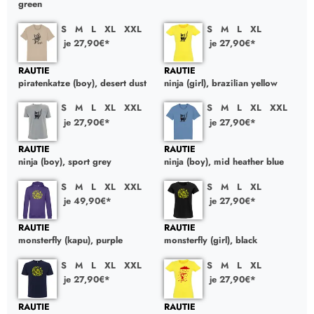
green
S
M
L
XL
XXL
S
M
L
XL
je 27,90€*
je 27,90€*
RAUTIE
RAUTIE
piratenkatze (boy), desert dust
ninja (girl), brazilian yellow
S
M
L
XL
XXL
S
M
L
XL
XXL
je 27,90€*
je 27,90€*
RAUTIE
RAUTIE
ninja (boy), sport grey
ninja (boy), mid heather blue
S
M
L
XL
XXL
S
M
L
XL
je 49,90€*
je 27,90€*
RAUTIE
RAUTIE
monsterfly (kapu), purple
monsterfly (girl), black
S
M
L
XL
XXL
S
M
L
XL
je 27,90€*
je 27,90€*
RAUTIE
RAUTIE