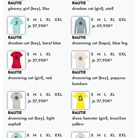
RAUTIE
RAUTIE
gloomy girl (boy), lilac
drunken cat (girl), atoll
S
M
L
XL
XXL
S
M
L
XL
XXL
je 27,90€*
je 49,90€*
RAUTIE
RAUTIE
drunken cat (boy), beryl blue
drumming cat (kapu), blue fog
S
M
L
XL
S
M
L
XL
XXL
je 27,90€*
je 27,90€*
RAUTIE
RAUTIE
drumming cat (girl), red
drumming cat (boy), papyrus
bamboo
S
M
L
XL
XXL
S
M
L
XL
je 27,90€*
je 27,90€*
RAUTIE
RAUTIE
drumming cat (boy), light
disco hamster (girl), brazilian
asphalt
yellow
S
M
L
XL
XXL
S
M
L
XL
XXL