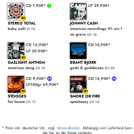
CD 7,90€*
LP 29,90€*
STEREO TOTAL
JOHNNY CASH
baby ouh!
american recordings VI: ain´t
(D 10)
no grave
(US 14)
CD 14,90€*
CD 15,90€*
LP 29,90€*
GASLIGHT ANTHEM
BRANT BJORK
american slang
gods & goddesses
(US 10)
(EU 20)
CD 9,90€*
CD 14,90€*
LP180gr 49,90€*
STOOGES
SMOKE OR FIRE
fun house
speakeasy
(US 17)
(US 10)
* Preis inkl. deutscher Ust., zzgl.
Versandkosten
. Abhängig vom Lieferland kann
die Ust. an der Kasse variieren