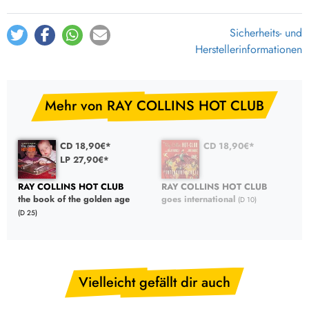
Sicherheits- und
Herstellerinformationen
Mehr von RAY COLLINS HOT CLUB
CD 18,90€*
CD 18,90€*
LP 27,90€*
RAY COLLINS HOT CLUB
RAY COLLINS HOT CLUB
the book of the golden age
goes international
(D 10)
(D 25)
Vielleicht gefällt dir auch