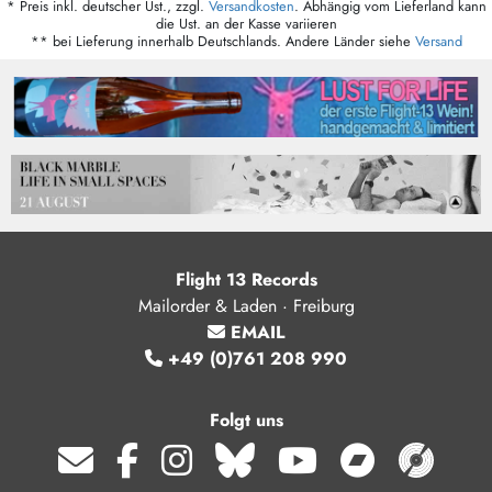
* Preis inkl. deutscher Ust., zzgl.
Versandkosten
. Abhängig vom Lieferland kann
die Ust. an der Kasse variieren
** bei Lieferung innerhalb Deutschlands. Andere Länder siehe
Versand
Flight 13 Records
Mailorder & Laden · Freiburg
EMAIL
+49 (0)761 208 990
Folgt uns