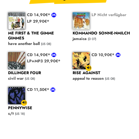
CD 14,90€*
LP Nicht verfügbar
LP 29,90€*
ME FIRST & THE GIMME
KOMMANDO SONNE-NMILCH
GIMMES
jamaica
(D 07)
have another ball
(US 08)
CD 14,90€*
CD 10,90€*
LP+MP3 29,90€*
DILLINGER FOUR
RISE AGAINST
civil war
appeal to reason
(US 08)
(US 08)
CD 11,50€*
PENNYWISE
s/t
(US 18)