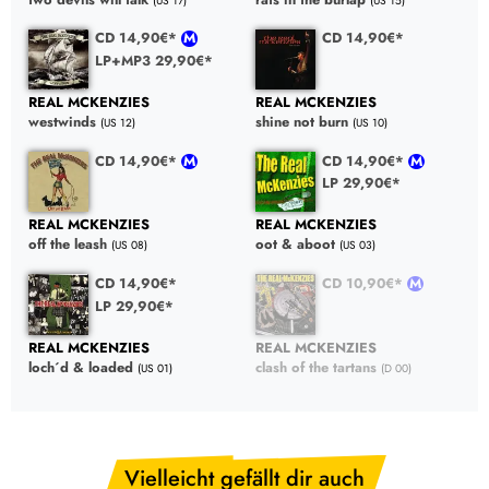
(US 17)
(US 15)
CD 14,90€*
CD 14,90€*
LP+MP3 29,90€*
REAL MCKENZIES
REAL MCKENZIES
westwinds
shine not burn
(US 12)
(US 10)
CD 14,90€*
CD 14,90€*
LP 29,90€*
REAL MCKENZIES
REAL MCKENZIES
off the leash
oot & aboot
(US 08)
(US 03)
CD 14,90€*
CD 10,90€*
LP 29,90€*
REAL MCKENZIES
REAL MCKENZIES
loch´d & loaded
clash of the tartans
(US 01)
(D 00)
Vielleicht gefällt dir auch