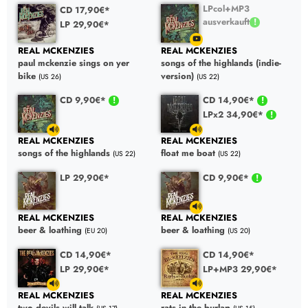
LPcol+MP3
CD 17,90€*
ausverkauft
LP 29,90€*
REAL MCKENZIES
REAL MCKENZIES
paul mckenzie sings on yer
songs of the highlands (indie-
bike
version)
(US 26)
(US 22)
CD 9,90€*
CD 14,90€*
LPx2 34,90€*
REAL MCKENZIES
REAL MCKENZIES
songs of the highlands
float me boat
(US 22)
(US 22)
LP 29,90€*
CD 9,90€*
REAL MCKENZIES
REAL MCKENZIES
beer & loathing
beer & loathing
(EU 20)
(US 20)
CD 14,90€*
CD 14,90€*
LP 29,90€*
LP+MP3 29,90€*
REAL MCKENZIES
REAL MCKENZIES
two devils will talk
rats in the burlap