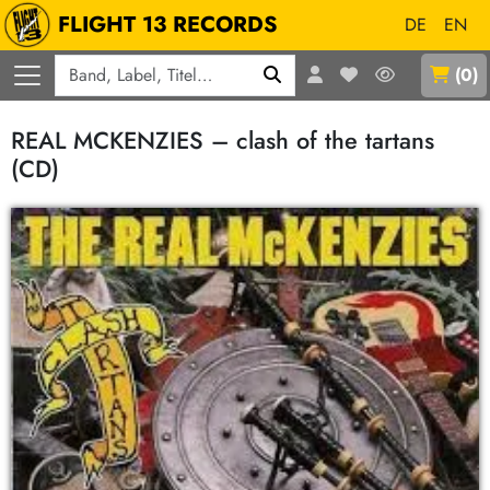
FLIGHT 13 RECORDS
DE
EN
Q
(
0
)
REAL MCKENZIES – clash of the tartans
(CD)