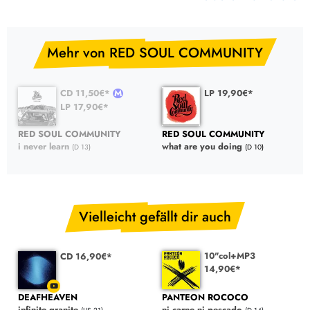
Mehr von RED SOUL COMMUNITY
CD 11,50€*
LP 19,90€*
LP 17,90€*
RED SOUL COMMUNITY
RED SOUL COMMUNITY
i never learn
what are you doing
(D 13)
(D 10)
Vielleicht gefällt dir auch
10"col+MP3
CD 16,90€*
14,90€*
DEAFHEAVEN
PANTEON ROCOCO
infinite granite
ni carne ni pescado