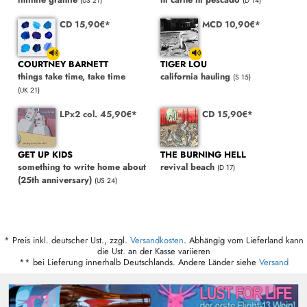
(US 21)
(D 14)
CD 15,90€*
MCD 10,90€*
COURTNEY BARNETT
TIGER LOU
things take time, take time
california hauling
(S 15)
(UK 21)
LPx2 col. 45,90€*
CD 15,90€*
GET UP KIDS
THE BURNING HELL
something to write home about
revival beach
(D 17)
(25th anniversary)
(US 24)
* Preis inkl. deutscher Ust., zzgl.
Versandkosten
. Abhängig vom Lieferland kann
die Ust. an der Kasse variieren
** bei Lieferung innerhalb Deutschlands. Andere Länder siehe
Versand