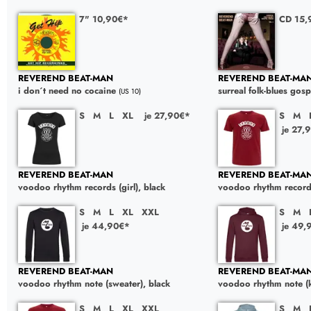
7" 10,90€*
CD 15,
REVEREND BEAT-MAN
REVEREND BEAT-MA
i don´t need no cocaine
surreal folk-blues gosp
(US 10)
S
M
L
XL
je 27,90€*
S
M
je 27,
REVEREND BEAT-MAN
REVEREND BEAT-MA
voodoo rhythm records (girl), black
voodoo rhythm records
S
M
L
XL
XXL
S
M
je 44,90€*
je 49,
REVEREND BEAT-MAN
REVEREND BEAT-MA
voodoo rhythm note (sweater), black
voodoo rhythm note (
S
M
L
XL
XXL
S
M