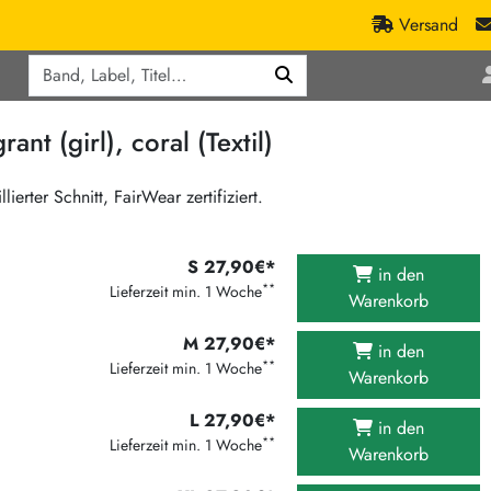
Versand
Q
ic
Aktionen
 (girl), coral (Textil)
lassik
Staatsakt-Aktion
ract / Ambient
Crazysane Günstiger
erter Schnitt, FairWear zertifiziert.
tronic Goods
Fuzzorama günstiger
Tapete Records günstiger
/Ska
S 27,90€*
in den
**
/ Exotica / Jazz
Lieferzeit min. 1 Woche
Sunny Sunny Bastards Summer 26
Warenkorb
Warner Rockerwochen
M 27,90€*
in den
op
Universal Vinyl Günstig
**
Lieferzeit min. 1 Woche
Warenkorb
ae / Dub
International Anthem Sommer 2026
L 27,90€*
in den
BMG Aktion
**
Lieferzeit min. 1 Woche
Warenkorb
Music on Vinyl-Aktion