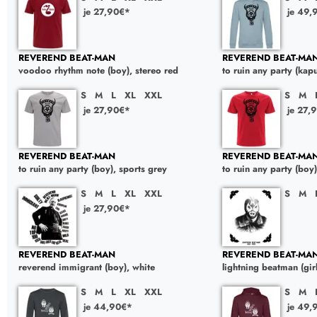
je 27,90€*
je 49,
REVEREND BEAT-MAN
REVEREND BEAT-MA
voodoo rhythm note (boy), stereo red
to ruin any party (kapu
S
M
L
XL
XXL
S
M
je 27,90€*
je 27,
REVEREND BEAT-MAN
REVEREND BEAT-MA
to ruin any party (boy), sports grey
to ruin any party (boy)
S
M
L
XL
XXL
S
M
je 27,90€*
REVEREND BEAT-MAN
REVEREND BEAT-MA
reverend immigrant (boy), white
lightning beatman (girl
S
M
L
XL
XXL
S
M
je 44,90€*
je 49,