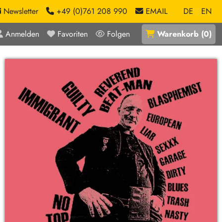
Newsletter
+49 (0)761 208 990
EMAIL
DE
EN
Anmelden
Favoriten
Folgen
Warenkorb
(
0
)