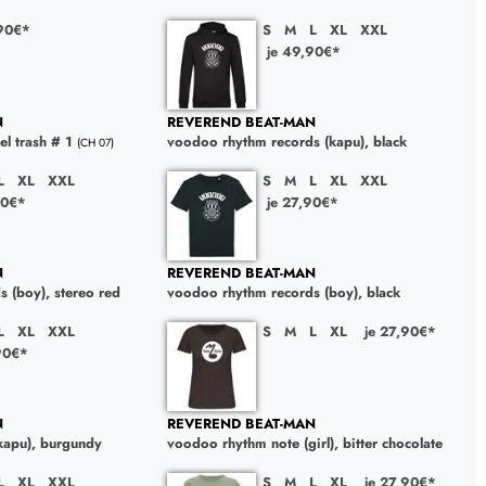
90€*
S
M
L
XL
XXL
je 49,90€*
N
REVEREND BEAT-MAN
el trash # 1
voodoo rhythm records (kapu), black
(CH 07)
L
XL
XXL
S
M
L
XL
XXL
90€*
je 27,90€*
N
REVEREND BEAT-MAN
 (boy), stereo red
voodoo rhythm records (boy), black
L
XL
XXL
S
M
L
XL
je 27,90€*
90€*
N
REVEREND BEAT-MAN
kapu), burgundy
voodoo rhythm note (girl), bitter chocolate
L
XL
XXL
S
M
L
XL
je 27,90€*