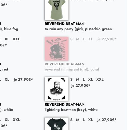
90€*
N
REVEREND BEAT-MAN
), blue fog
to ruin any party (girl), pistachio green
L
XL
XXL
S
M
L
XL
je 27,90€*
90€*
N
REVEREND BEAT-MAN
, red
reverend immigrant (girl), coral
L
XL
je 27,90€*
S
M
L
XL
XXL
je 27,90€*
N
REVEREND BEAT-MAN
), white
lightning beatman (boy), white
L
XL
XXL
S
M
L
XL
je 27,90€*
90€*