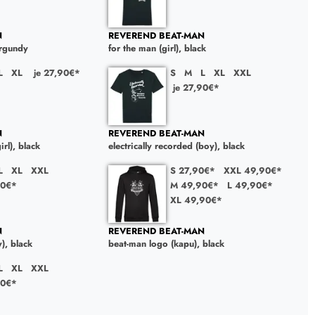
N
REVEREND BEAT-MAN
urgundy
for the man (girl), black
L
XL
je 27,90€*
S
M
L
XL
XXL
je 27,90€*
N
REVEREND BEAT-MAN
irl), black
electrically recorded (boy), black
L
XL
XXL
S 27,90€*
XXL 49,90€*
90€*
M 49,90€*
L 49,90€*
XL 49,90€*
N
REVEREND BEAT-MAN
), black
beat-man logo (kapu), black
L
XL
XXL
90€*