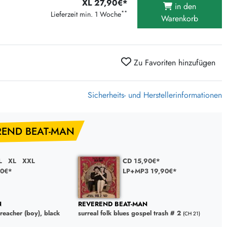
XL 27,90€*
in den
375 Aktion Vinyl Q3 2026
**
Lieferzeit min. 1 Woche
Warenkorb
Clouds Hill & Broken Silence-Sommer-Aktion
RSD 2026
FLIGHT 13 REC. SALE
Zu Favoriten hinzufügen
Epitaph Vinyl Günstiger
Unter Schafen-Vinyl günstig
Sicherheits- und Herstellerinformationen
REND BEAT-MAN
L
XL
XXL
CD 15,90€*
90€*
LP+MP3 19,90€*
N
REVEREND BEAT-MAN
preacher (boy), black
surreal folk blues gospel trash # 2
(CH 21)