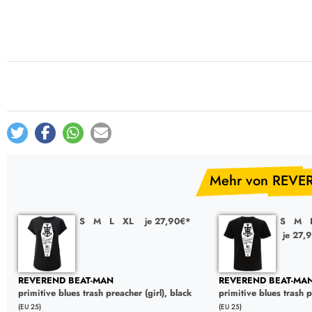
Post-Rock / Folk
LP Hüllen, Zubehör
Rock / Pop
Bücher, Fanzines etc.
Mehr von REVE
S
M
L
XL
je 27,90€*
S
M
je 27,
REVEREND BEAT-MAN
REVEREND BEAT-MA
primitive blues trash preacher (girl), black
primitive blues trash 
(EU 25)
(EU 25)