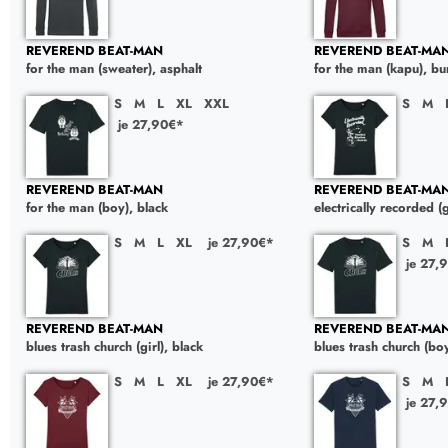
REVEREND BEAT-MAN
REVEREND BEAT-MA
for the man (sweater), asphalt
for the man (kapu), b
S
M
L
XL
XXL
S
M
je 27,90€*
REVEREND BEAT-MAN
REVEREND BEAT-MA
for the man (boy), black
electrically recorded (g
S
M
L
XL
je 27,90€*
S
M
je 27,
REVEREND BEAT-MAN
REVEREND BEAT-MA
blues trash church (girl), black
blues trash church (boy
S
M
L
XL
je 27,90€*
S
M
je 27,