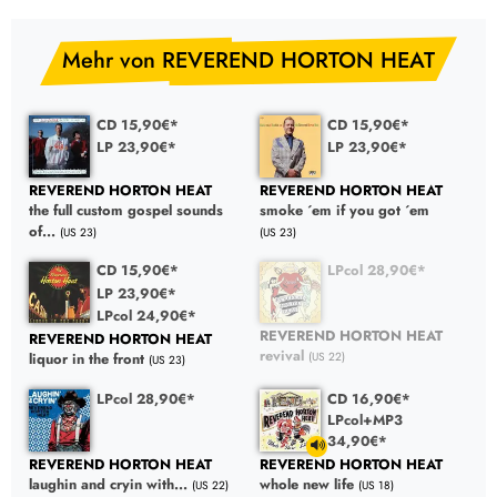
Mehr von REVEREND HORTON HEAT
CD 15,90€*
CD 15,90€*
LP 23,90€*
LP 23,90€*
REVEREND HORTON HEAT
REVEREND HORTON HEAT
the full custom gospel sounds
smoke ´em if you got ´em
of...
(US 23)
(US 23)
CD 15,90€*
LPcol 28,90€*
LP 23,90€*
LPcol 24,90€*
REVEREND HORTON HEAT
REVEREND HORTON HEAT
revival
(US 22)
liquor in the front
(US 23)
LPcol 28,90€*
CD 16,90€*
LPcol+MP3
34,90€*
REVEREND HORTON HEAT
REVEREND HORTON HEAT
laughin and cryin with...
whole new life
(US 22)
(US 18)