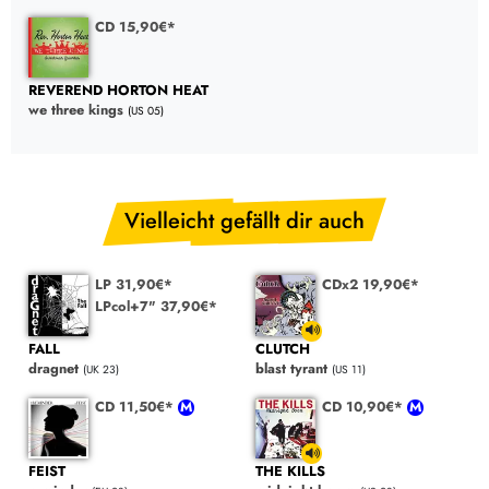
CD 15,90€*
REVEREND HORTON HEAT
we three kings
(US 05)
Vielleicht gefällt dir auch
LP 31,90€*
CDx2 19,90€*
LPcol+7" 37,90€*
FALL
CLUTCH
dragnet
blast tyrant
(UK 23)
(US 11)
CD 11,50€*
CD 10,90€*
FEIST
THE KILLS