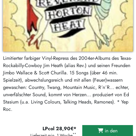
Limitierter farbiger Vinyl-Repress des 2004er-Albums des Texas-
Rockabilly-Cowboy Jim Heath (alias Rev.) und seinen Freunden
Jimbo Wallace & Scott Churilla. 15 Songs (über 46 min.
Spielzeit), abwechslungsreich und mit allen (Feuer)wassern
gewaschen: Country, Twang, Mountain Music, R´n´R... echter,
unverfälschter Sound, kommt von Herzen... produziert von Ed
Stasium (u.a. Living Colours, Talking Heads, Ramones). * Yep
Roc.
LPcol 28,90€*
in den
**
Lieferzeit min. 1 Woche