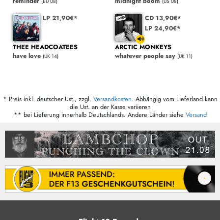
reminder
midnight boom
(EU 08)
(US 08)
LP 21,90€*
CD 13,90€*
LP 24,90€*
THEE HEADCOATEES
ARCTIC MONKEYS
have love
whatever people say
(UK 14)
(UK 11)
* Preis inkl. deutscher Ust., zzgl.
Versandkosten
. Abhängig vom Lieferland kann
die Ust. an der Kasse variieren
** bei Lieferung innerhalb Deutschlands. Andere Länder siehe
Versand