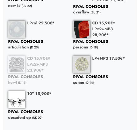
now is
RIVAL CONSOLES
(UK 22)
overflow
(EU 21)
LPcol 22,50€*
CD 15,90€*
LPx2+MP3
28,90€*
RIVAL CONSOLES
RIVAL CONSOLES
articulation
persona
(D 20)
(D 18)
CD 15,90€*
LP+MP3 17,50€*
LPx2+MP3
23,90€*
RIVAL CONSOLES
RIVAL CONSOLES
sonne
howl
(D 14)
(D 15)
10" 15,90€*
RIVAL CONSOLES
decadent ep
(UK 09)