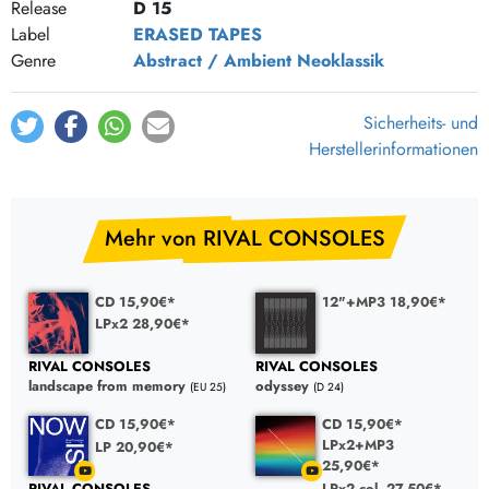
Release
D 15
Label
ERASED TAPES
Genre
Abstract / Ambient
Neoklassik
Sicherheits- und
Herstellerinformationen
Mehr von RIVAL CONSOLES
CD 15,90€*
12"+MP3 18,90€*
LPx2 28,90€*
RIVAL CONSOLES
RIVAL CONSOLES
landscape from memory
odyssey
(EU 25)
(D 24)
CD 15,90€*
CD 15,90€*
LPx2+MP3
LP 20,90€*
25,90€*
LPx2 col. 27,50€*
RIVAL CONSOLES