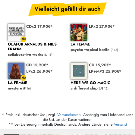
Vielleicht gefällt dir auch
CDx2 17,90€*
LPx2 27,90€*
OLAFUR ARNALDS & NILS
LA FEMME
FRAHM
psycho tropical berlin
(F 13)
collaborative works
(D 15)
CD 15,90€*
CD 15,90€*
LPx2 26,90€*
LP+MP3 25,90€*
LA FEMME
HERE WE GO MAGIC
mystere
a different ship
(F 16)
(US 12)
* Preis inkl. deutscher Ust., zzgl.
Versandkosten
. Abhängig vom Lieferland kann
die Ust. an der Kasse variieren
** bei Lieferung innerhalb Deutschlands. Andere Länder siehe
Versand