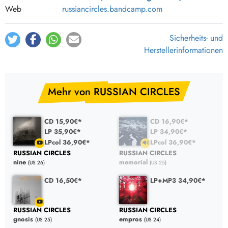
Web
russiancircles.bandcamp.com
Sicherheits- und
Herstellerinformationen
Mehr von RUSSIAN CIRCLES
CD 15,90€*
CD 16,90€*
LP 35,90€*
LP 34,90€*
LPcol 36,90€*
LPcol 36,90€*
RUSSIAN CIRCLES
RUSSIAN CIRCLES
nine
memorial
(US 26)
(US 25)
CD 16,50€*
LP+MP3 34,90€*
RUSSIAN CIRCLES
RUSSIAN CIRCLES
gnosis
empros
(US 25)
(US 24)