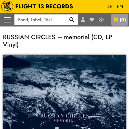
FLIGHT 13 RECORDS
DE
EN
Q
(
0
)
RUSSIAN CIRCLES – memorial (CD, LP
Vinyl)