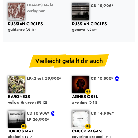
LP+MP3 Nicht
CD 15,90€*
verfügbar
RUSSIAN CIRCLES
RUSSIAN CIRCLES
guidance
geneva
(US 16)
(US 09)
Vielleicht gefällt dir auch
LPx2 col. 29,90€*
CD 10,50€*
BARONESS
AGNES OBEL
yellow & green
aventine
(US 12)
(D 13)
CD 10,90€*
CD 14,90€*
LP 26,90€*
TURBOSTAAT
CHUCK RAGAN
abalonia
covering ground
(D 16)
(US 11)