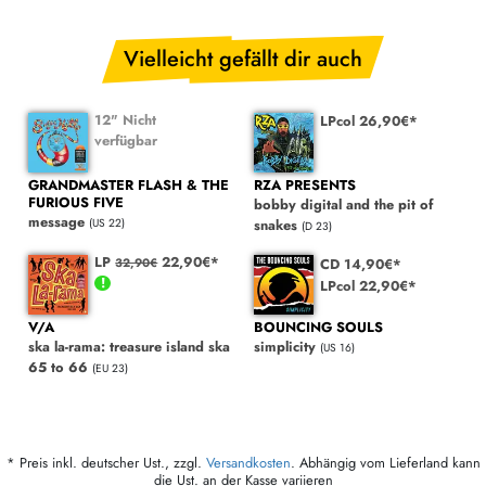
Vielleicht gefällt dir auch
12" Nicht
LPcol 26,90€*
verfügbar
GRANDMASTER FLASH & THE
RZA PRESENTS
FURIOUS FIVE
bobby digital and the pit of
message
(US 22)
snakes
(D 23)
LP
22,90€*
CD 14,90€*
32,90€
LPcol 22,90€*
V/A
BOUNCING SOULS
ska la-rama: treasure island ska
simplicity
(US 16)
65 to 66
(EU 23)
* Preis inkl. deutscher Ust., zzgl.
Versandkosten
. Abhängig vom Lieferland kann
die Ust. an der Kasse variieren