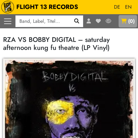
FLIGHT 13 RECORDS
DE
EN
Q
(
0
)
RZA VS BOBBY DIGITAL – saturday
afternoon kung fu theatre (LP Vinyl)