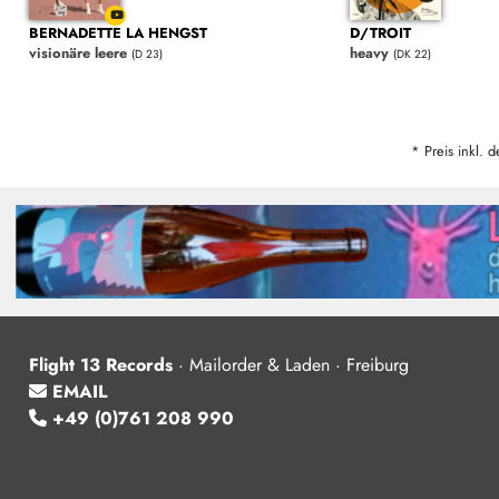
BERNADETTE LA HENGST
D/TROIT
visionäre leere
heavy
(D 23)
(DK 22)
* Preis inkl. d
Flight 13 Records
·
Mailorder & Laden · Freiburg
EMAIL
+49 (0)761 208 990