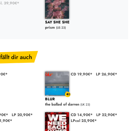
ol. 39,90€*
SAY SHE SHE
prism
(US 23)
fällt dir auch
90€*
CD 19,90€*
LP 26,90€*
BLUR
the ballad of darren
(UK 23)
90€*
LP 20,90€*
CD 14,90€*
LP 22,90€*
21,90€*
LPcol 25,90€*