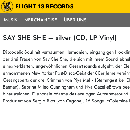
FLIGHT 13 RECORDS
MUSIK
MERCHANDISE
ÜBER UNS
Musik
Punk / HC
Electron
SAY SHE SHE – silver (CD, LP Vinyl)
Alle Neuheiten
Hardcore
Neok
Pre-Order
Emo
Abst
Discodelic-Soul mit verträumten Harmonien, eingängigen Hookli
der drei Frauen von Say She She, die sich mit ihrem Sound abhebe
Highlights
Postpunk / New Wave
Elec
eines verklärten, ungewöhnlichen Gesamtsounds aufgeht, der El
Exklusiv & Limitiert
Punkrock
Reggae
entnommenen New Yorker Post-Disco-Geist der 80er Jahre verein
Soul 
Neu auf Lager
60s / Garage
Gesangsparts der drei Stimmen von Piya Malik (Stammgast bei E
Batman), Sabrina Mileo Cunningham und Nya GazelleBrown beeind
Beat / Surf
Ska
Sonderangebote
hinausreichen. Die tonale Wärme des analogen Aufnahmesound tr
60s / Garage / R´n´R
Hiph
Midprice
Produziert von Sergio Rios (von Orgone). 16 Songs. *Colemine
Regg
Gitarre
Mehr…
Indierock / Psychedelic
deutschsprachig
Vintage-Rock / Metal
Soundtracks