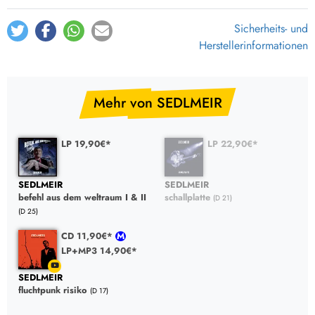
Sicherheits- und
Herstellerinformationen
Mehr von SEDLMEIR
LP 19,90€*
LP 22,90€*
SEDLMEIR
SEDLMEIR
befehl aus dem weltraum I & II
schallplatte
(D 21)
(D 25)
CD 11,90€*
LP+MP3 14,90€*
SEDLMEIR
fluchtpunk risiko
(D 17)