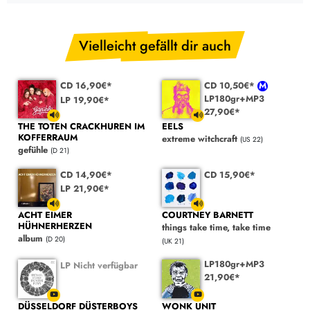
Vielleicht gefällt dir auch
CD 16,90€*
CD 10,50€*
LP180gr+MP3
LP 19,90€*
27,90€*
THE TOTEN CRACKHUREN IM
EELS
KOFFERRAUM
extreme witchcraft
(US 22)
gefühle
(D 21)
CD 14,90€*
CD 15,90€*
LP 21,90€*
ACHT EIMER
COURTNEY BARNETT
HÜHNERHERZEN
things take time, take time
album
(D 20)
(UK 21)
LP180gr+MP3
LP Nicht verfügbar
21,90€*
DÜSSELDORF DÜSTERBOYS
WONK UNIT