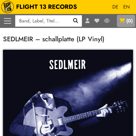
FLIGHT 13 RECORDS
DE
EN
Q
(
0
)
SEDLMEIR – schallplatte (LP Vinyl)