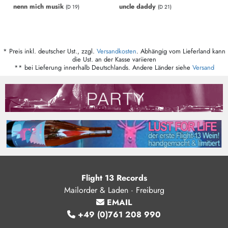
nenn mich musik
uncle daddy
(D 19)
(D 21)
* Preis inkl. deutscher Ust., zzgl.
Versandkosten
. Abhängig vom Lieferland kann
die Ust. an der Kasse variieren
** bei Lieferung innerhalb Deutschlands. Andere Länder siehe
Versand
Flight 13 Records
Mailorder & Laden · Freiburg
EMAIL
+49 (0)761 208 990