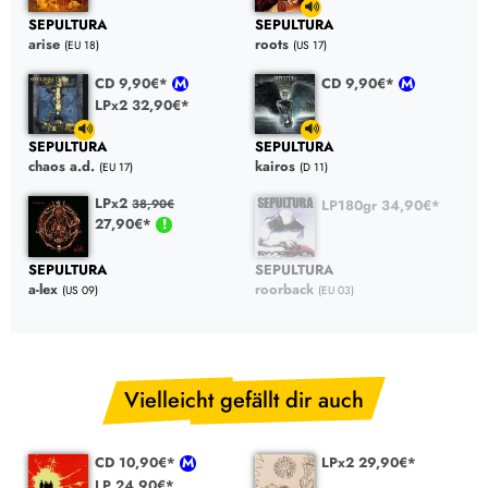
SEPULTURA
SEPULTURA
arise
roots
(EU 18)
(US 17)
CD 9,90€*
CD 9,90€*
LPx2 32,90€*
SEPULTURA
SEPULTURA
chaos a.d.
kairos
(EU 17)
(D 11)
LPx2
LP180gr 34,90€*
38,90€
27,90€*
SEPULTURA
SEPULTURA
a-lex
roorback
(US 09)
(EU 03)
Vielleicht gefällt dir auch
CD 10,90€*
LPx2 29,90€*
LP 24,90€*