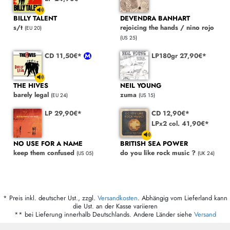
BILLY TALENT
DEVENDRA BANHART
s/t
rejoicing the hands / nino rojo
(EU 20)
(US 25)
CD 11,50€*
LP180gr 27,90€*
THE HIVES
NEIL YOUNG
barely legal
zuma
(EU 24)
(US 15)
LP 29,90€*
CD 12,90€*
LPx2 col. 41,90€*
NO USE FOR A NAME
BRITISH SEA POWER
keep them confused
do you like rock music ?
(US 05)
(UK 24)
* Preis inkl. deutscher Ust., zzgl.
Versandkosten
. Abhängig vom Lieferland kann
die Ust. an der Kasse variieren
** bei Lieferung innerhalb Deutschlands. Andere Länder siehe
Versand