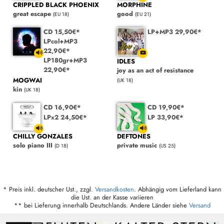
CRIPPLED BLACK PHOENIX
MORPHINE
great escape
good
(EU 18)
(EU 21)
CD 15,50€*
LP+MP3 29,90€*
LPcol+MP3
22,90€*
LP180gr+MP3
IDLES
22,90€*
joy as an act of resistance
MOGWAI
(UK 18)
kin
(UK 18)
CD 16,90€*
CD 19,90€*
LPx2 24,50€*
LP 33,90€*
CHILLY GONZALES
DEFTONES
solo piano III
private music
(D 18)
(US 25)
* Preis inkl. deutscher Ust., zzgl.
Versandkosten
. Abhängig vom Lieferland kann
die Ust. an der Kasse variieren
** bei Lieferung innerhalb Deutschlands. Andere Länder siehe
Versand