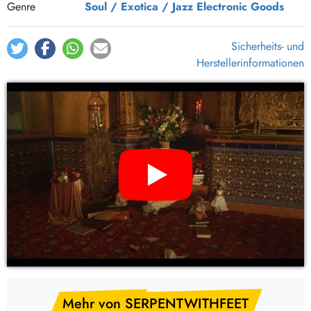
Genre
Soul / Exotica / Jazz
Electronic Goods
Sicherheits- und
Herstellerinformationen
YouTube Video: SERPENTWITHFEET – soil (CD)
Mehr von SERPENTWITHFEET