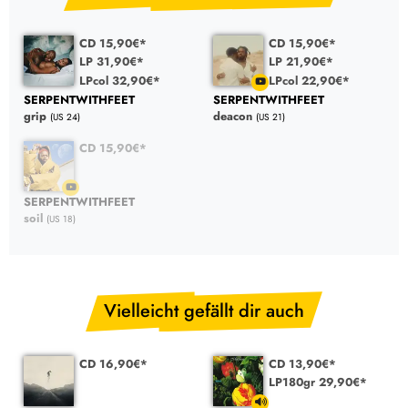
CD 15,90€*
CD 15,90€*
LP 31,90€*
LP 21,90€*
LPcol 32,90€*
LPcol 22,90€*
SERPENTWITHFEET
SERPENTWITHFEET
grip
deacon
(US 24)
(US 21)
CD 15,90€*
SERPENTWITHFEET
soil
(US 18)
Vielleicht gefällt dir auch
CD 16,90€*
CD 13,90€*
LP180gr 29,90€*