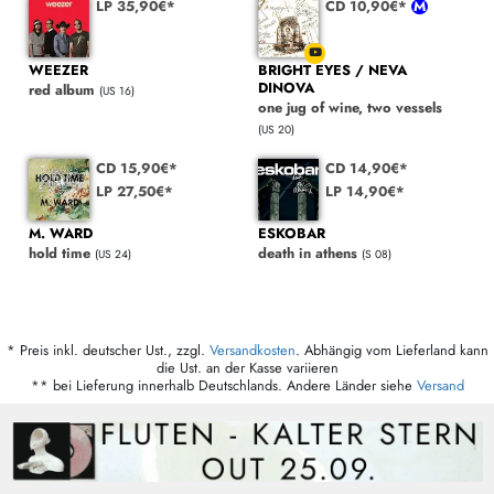
LP 35,90€*
CD 10,90€*
WEEZER
BRIGHT EYES / NEVA
DINOVA
red album
(US 16)
one jug of wine, two vessels
(US 20)
CD 15,90€*
CD 14,90€*
LP 27,50€*
LP 14,90€*
M. WARD
ESKOBAR
hold time
death in athens
(US 24)
(S 08)
* Preis inkl. deutscher Ust., zzgl.
Versandkosten
. Abhängig vom Lieferland kann
die Ust. an der Kasse variieren
** bei Lieferung innerhalb Deutschlands. Andere Länder siehe
Versand