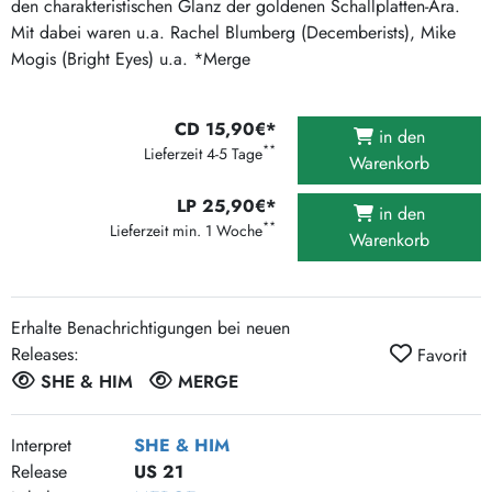
den charakteristischen Glanz der goldenen Schallplatten-Ära.
Mit dabei waren u.a. Rachel Blumberg (Decemberists), Mike
Mogis (Bright Eyes) u.a. *Merge
CD 15,90€*
in den
**
Lieferzeit 4-5 Tage
Warenkorb
LP 25,90€*
in den
**
Lieferzeit min. 1 Woche
Warenkorb
Erhalte Benachrichtigungen bei neuen
Releases:
Favorit
SHE & HIM
MERGE
Interpret
SHE & HIM
Release
US 21