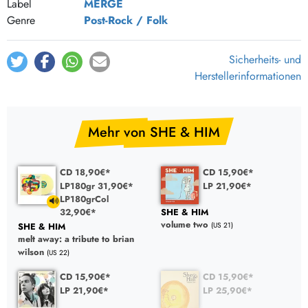
Label
MERGE
Genre
Post-Rock / Folk
Sicherheits- und
Herstellerinformationen
Mehr von SHE & HIM
CD 18,90€*
CD 15,90€*
LP180gr 31,90€*
LP 21,90€*
LP180grCol
32,90€*
SHE & HIM
volume two
SHE & HIM
(US 21)
melt away: a tribute to brian
wilson
(US 22)
CD 15,90€*
CD 15,90€*
LP 21,90€*
LP 25,90€*