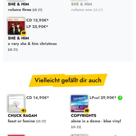
SHE & HIM
SHE & HIM
volume three
volume one
(US 21)
(US 21)
CD 15,90€*
LP 25,90€*
SHE & HIM
a very she & him christmas
(US 21)
Vielleicht gefällt dir auch
CD 14,90€*
LPcol 29,90€*
CHUCK RAGAN
COPYRIGHTS
feast or famine
alone in a dome - blue vinyl
(US 07)
(US 22)