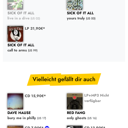
SICK OF IT ALL
SICK OF IT ALL
live in a dive
yours truly
(US 02)
(US 00)
LP 31,90€*
SICK OF IT ALL
call to arms
(US 99)
Vielleicht gefällt dir auch
LP+MP3 Nicht
CD 15,90€*
verfügbar
DAVE HAUSE
RED FANG
bury me in philly
only ghosts
(US 17)
(US 16)
CD 7,90€*
CD 13,90€*