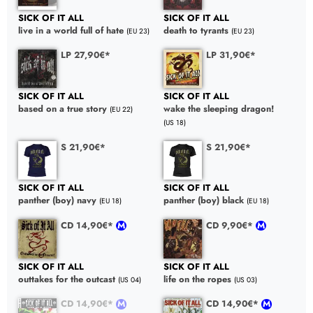
SICK OF IT ALL
SICK OF IT ALL
live in a world full of hate
death to tyrants
(EU 23)
(EU 23)
LP 27,90€*
LP 31,90€*
SICK OF IT ALL
SICK OF IT ALL
based on a true story
wake the sleeping dragon!
(EU 22)
(US 18)
S 21,90€*
S 21,90€*
SICK OF IT ALL
SICK OF IT ALL
panther (boy) navy
panther (boy) black
(EU 18)
(EU 18)
CD 14,90€*
CD 9,90€*
SICK OF IT ALL
SICK OF IT ALL
outtakes for the outcast
life on the ropes
(US 04)
(US 03)
CD 14,90€*
CD 14,90€*