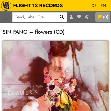
FLIGHT 13 RECORDS
DE
EN
Q
(
0
)
SIN FANG – flowers (CD)