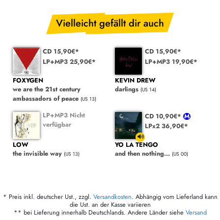
Vielleicht gefällt dir auch
CD 15,90€*
CD 15,90€*
LP+MP3 25,90€*
LP+MP3 19,90€*
FOXYGEN
KEVIN DREW
we are the 21st century
darlings
(US 14)
ambassadors of peace
(US 13)
LP+MP3 Nicht
CD 10,90€*
verfügbar
LPx2 36,90€*
LOW
YO LA TENGO
the invisible way
and then nothing...
(US 13)
(US 00)
* Preis inkl. deutscher Ust., zzgl.
Versandkosten
. Abhängig vom Lieferland kann
die Ust. an der Kasse variieren
** bei Lieferung innerhalb Deutschlands. Andere Länder siehe
Versand