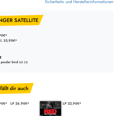
Sicherheits- und Herstellerinformationen
INGER SATELLITE
90€*
ol. 33,90€*
E
 poular bird
(US 23)
fällt dir auch
90€*
LP 26,90€*
LP 22,90€*