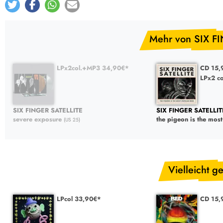
Mehr von SIX F
LPx2col.+MP3 34,90€*
CD 15,
LPx2 c
SIX FINGER SATELLITE
SIX FINGER SATELLIT
severe exposure
the pigeon is the most
(US 25)
Vielleicht ge
LPcol 33,90€*
CD 15,