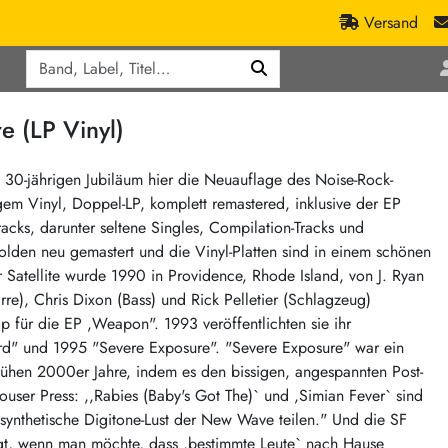
Versand
Q
ic
Aktionen
 (LP Vinyl)
lassik
Staatsakt-Aktion
ract / Ambient
Crazysane Günstiger
m 30-jährigen Jubiläum hier die Neuauflage des Noise-Rock-
em Vinyl, Doppel-LP, komplett remastered, inklusive der EP
tronic Goods
Fuzzorama günstiger
ks, darunter seltene Singles, Compilation-Tracks und
Tapete Records günstiger
/Ska
olden neu gemastert und die Vinyl-Platten sind in einem schönen
/ Exotica / Jazz
Sunny Sunny Bastards Summer 26
r Satellite wurde 1990 in Providence, Rhode Island, von J. Ryan
rre), Chris Dixon (Bass) und Rick Pelletier (Schlagzeug)
Warner Rockerwochen
p für die EP ,Weapon". 1993 veröffentlichten sie ihr
op
Universal Vinyl Günstig
rd" und 1995 "Severe Exposure". "Severe Exposure" war ein
ae / Dub
International Anthem Sommer 2026
frühen 2000er Jahre, indem es den bissigen, angespannten Post-
user Press: ,,Rabies (Baby's Got The)` und ,Simian Fever` sind
BMG Aktion
 synthetische Digitone-Lust der New Wave teilen." Und die SF
Music on Vinyl-Aktion
egt, wenn man möchte, dass ,bestimmte Leute` nach Hause