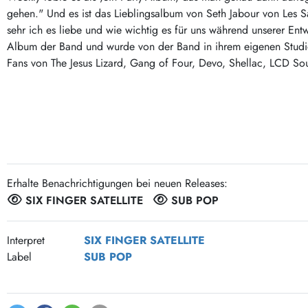
Post-Rock / Folk
LP Hüllen, Zubehör
gehen." Und es ist das Lieblingsalbum von Seth Jabour von Les S
Rock / Pop
sehr ich es liebe und wie wichtig es für uns während unserer Ent
Bücher, Fanzines etc.
Album der Band und wurde von der Band in ihrem eigenen Studio
Fans von The Jesus Lizard, Gang of Four, Devo, Shellac, LCD S
Erhalte Benachrichtigungen bei neuen Releases:
SIX FINGER SATELLITE
SUB POP
Interpret
SIX FINGER SATELLITE
Label
SUB POP