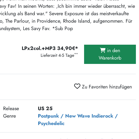
375 Aktion Vinyl Q3 2026
avy Fav! In seinen Worten: ,Ich bin immer wieder überrascht, wie
wicklung als Band war." Severe Exposure ist das meistverkaufte
Clouds Hill & Broken Silence-Sommer-Aktion
, The Parlour, in Providence, Rhode Island, aufgenommen. Für
RSD 2026
oundsystem, Les Savy Fav. *Sub Pop
FLIGHT 13 REC. SALE
Epitaph Vinyl Günstiger
LPx2col.+MP3 34,90€*
in den
Unter Schafen-Vinyl günstig
**
Lieferzeit 4-5 Tage
Warenkorb
Zu Favoriten hinzufügen
Release
US 25
Genre
Postpunk / New Wave
Indierock /
Psychedelic