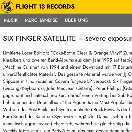
FLIGHT 13 RECORDS
MUSIK
MERCHANDISE
ÜBER UNS
Musik
Punk / HC
Electron
SIX FINGER SATELLITE – severe exposure
Alle Neuheiten
Hardcore
Neok
Pre-Order
Emo
Abst
Limitierte Loser Edition: "Coke-Bottle Clear & Orange Vinyl" Zu
Klassikers und zweiten Band-Albums aus dem Jahr 1995 auf farbig
Highlights
Postpunk / New Wave
Elec
,Machine Cuisine" von 1994 und einem Download mit 17 Bonustrac
Exklusiv & Limitiert
Punkrock
Reggae
unveröffentlichtes Material. Das gesamte Material wurde von JJ G
Soul 
Neu auf Lager
60s / Garage
Slipcase mit individuellen Covern für jede LP verpackt. Six Finge
(Gesang/Keyboards), John MacLean (Gitarre), Peter Phillips (Gita
Beat / Surf
Ska
Sonderangebote
gegründet und unterschrieb kurz darauf einen Vertrag bei Sub Po
60s / Garage / R´n´R
Hiph
Midprice
bahnbrechendes Debütalbum "The Pigeon Is the Most Popular Bi
Regg
Gitarre
Mehr…
Vorbote des Post-Punk- und Synth-orientierten Rock-Revivals der 
Indierock / Psychedelic
Punk-Sound der Band um Synthesizer ergänzte. Damals schrieb Tro
deutschsprachig
animalisch aggressiv und chaotisch, während sie gleichzeitig die
Vintage-Rock / Metal
Soundtracks
Weekly lobte es als ,ein Party-Album, das man genau dann aufl