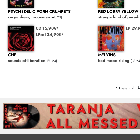
PSYCHEDELIC PORN CRUMPETS
RED LORRY YELLOW
carpe diem, moonman
strange kind of paradi
(AU 25)
CD 15,90€*
LP 29,
LPcol 24,90€*
CHE
MELVINS
sounds of liberation
bad mood rising
(EU 23)
(US 24
* Preis inkl. d