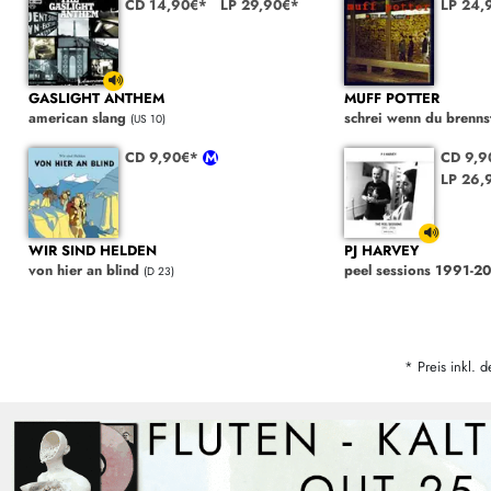
CD 14,90€*
LP 29,90€*
LP 24,
GASLIGHT ANTHEM
MUFF POTTER
american slang
schrei wenn du brenns
(US 10)
CD 9,90€*
CD 9,
LP 26,
WIR SIND HELDEN
PJ HARVEY
von hier an blind
peel sessions 1991-2
(D 23)
* Preis inkl. d