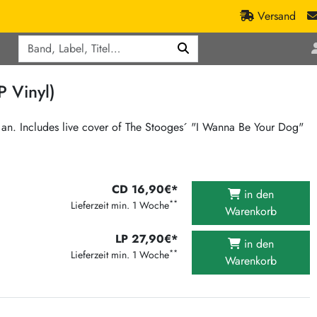
Versand
Q
ic
Aktionen
 Vinyl)
lassik
Staatsakt-Aktion
ract / Ambient
Crazysane Günstiger
h an. Includes live cover of The Stooges´ "I Wanna Be Your Dog"
tronic Goods
Fuzzorama günstiger
Tapete Records günstiger
/Ska
/ Exotica / Jazz
CD 16,90€*
Sunny Sunny Bastards Summer 26
in den
**
Lieferzeit min. 1 Woche
Warenkorb
Warner Rockerwochen
op
Universal Vinyl Günstig
LP 27,90€*
in den
**
Lieferzeit min. 1 Woche
ae / Dub
International Anthem Sommer 2026
Warenkorb
BMG Aktion
Music on Vinyl-Aktion