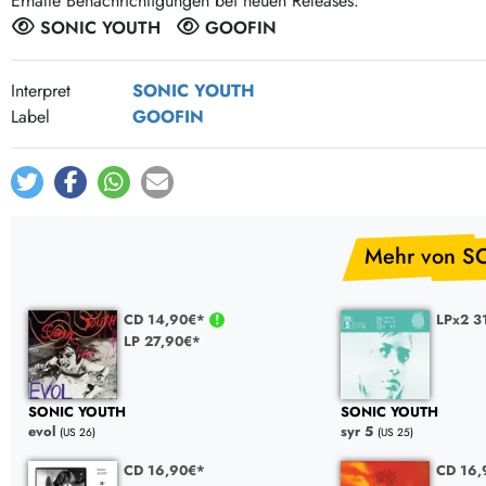
Erhalte Benachrichtigungen bei neuen Releases:
Post-Rock / Folk
LP Hüllen, Zubehör
SONIC YOUTH
GOOFIN
Rock / Pop
Bücher, Fanzines etc.
Interpret
SONIC YOUTH
Label
GOOFIN
Mehr von S
CD 14,90€*
LPx2 3
LP 27,90€*
SONIC YOUTH
SONIC YOUTH
evol
syr 5
(US 26)
(US 25)
CD 16,90€*
CD 16,