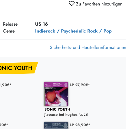
Zu Favoriten hinzufügen
375 Aktion Vinyl Q3 2026
Clouds Hill & Broken Silence-Sommer-Aktion
RSD 2026
Release
US 16
Genre
Indierock / Psychedelic
Rock / Pop
FLIGHT 13 REC. SALE
Epitaph Vinyl Günstiger
Sicherheits- und Herstellerinformationen
Unter Schafen-Vinyl günstig
ONIC YOUTH
1,90€*
LP 27,90€*
SONIC YOUTH
j´accuse ted hughes
(US 25)
90€*
LP 28,90€*