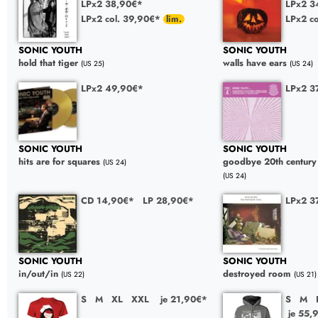
LPx2 38,90€*
LPx2 3
LPx2 col. 39,90€*
LPx2 co
SONIC YOUTH
SONIC YOUTH
hold that tiger
walls have ears
(US 25)
(US 24)
LPx2 49,90€*
LPx2 3
SONIC YOUTH
SONIC YOUTH
hits are for squares
goodbye 20th century 
(US 24)
(US 24)
CD 14,90€*
LP 28,90€*
LPx2 3
SONIC YOUTH
SONIC YOUTH
in/out/in
destroyed room
(US 22)
(US 21)
S
M
XL
XXL
je 21,90€*
S
M
je 55,