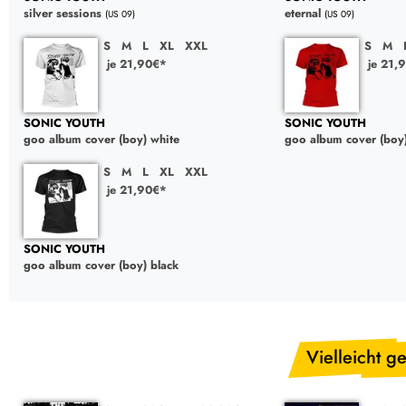
silver sessions
eternal
(US 09)
(US 09)
S
M
L
XL
XXL
S
M
je 21,90€*
je 21,
SONIC YOUTH
SONIC YOUTH
goo album cover (boy) white
goo album cover (boy
S
M
L
XL
XXL
je 21,90€*
SONIC YOUTH
goo album cover (boy) black
Vielleicht ge