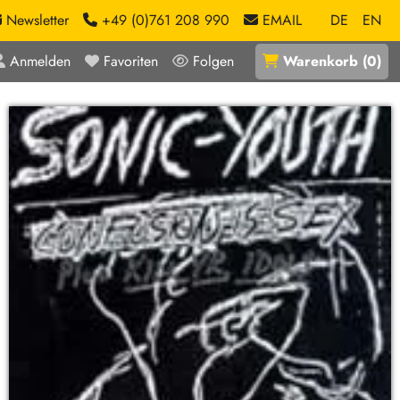
Newsletter
+49 (0)761 208 990
EMAIL
DE
EN
Anmelden
Favoriten
Folgen
Warenkorb
(
0
)