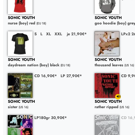
SONIC YOUTH
SONIC YOUTH
nurse (boy) red
goo hoodie (boy) gre
(EU 18)
S
L
XL
XXL
je 21,90€*
LPx2 2
SONIC YOUTH
SONIC YOUTH
daydream nation (boy) black
thousand leaves
(EU 18)
(US 16)
CD 16,90€*
LP 27,90€*
CD 9,
SONIC YOUTH
SONIC YOUTH
sister
rather ripped
(US 16)
(US 16)
LP180gr 30,90€*
CD 16,