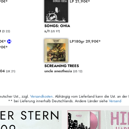
90€*
LP 21,90€*
SONGS: OHIA
t
s/t
(D 22)
(US 97)
90€*
LP180gr 29,90€*
90€*
SCREAMING TREES
004
uncle anesthesia
(UK 21)
(US 12)
eutscher Ust., zzgl.
Versandkosten
. Abhängig vom Lieferland kann die Ust. an der 
** bei Lieferung innerhalb Deutschlands. Andere Länder siehe
Versand