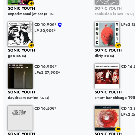
SONIC YOUTH
SONIC YOUTH
experimental jet set
confusion is sex
(US 16)
(US 16)
CD 10,90€*
LPx2 3
LP 30,90€*
SONIC YOUTH
SONIC YOUTH
goo
dirty
(US 15)
(EU 15)
CD 16,90€*
CD 16,
LPx2 37,90€*
SONIC YOUTH
SONIC YOUTH
daydream nation
smart bar chicago 19
(US 14)
CD 16,50€*
CD 13,
LPx2 2
SONIC YOUTH
SONIC YOUTH