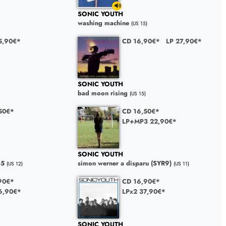
SONIC YOUTH
washing machine
(US 15)
5,90€*
CD 16,90€*
LP 27,90€*
SONIC YOUTH
bad moon rising
(US 15)
50€*
CD 16,50€*
LP+MP3 22,90€*
SONIC YOUTH
85
simon werner a disparu (SYR9)
(US 12)
(US 11)
90€*
CD 16,90€*
6,90€*
LPx2 37,90€*
SONIC YOUTH