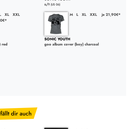
s/t
(US 06)
L
XL
XXL
M
L
XL
XXL
je 21,90€*
90€*
SONIC YOUTH
) red
goo album cover (boy) charcoal
fällt dir auch