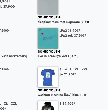
4,90€*
l. 37,90€*
SONIC YOUTH
slaapkammers met slagroom
(US 24)
7,90€*
LPx2 31,90€*
LPx2 col. 37,90€*
SONIC YOUTH
(25th anniversary)
live in brooklyn 2011
(US 23)
7,90€*
S
M
L
XL
XXL
je 21,90€*
SONIC YOUTH
washing machine (boy) blue
(EU 18)
L
XL
XXL
S 39,90€*
90€*