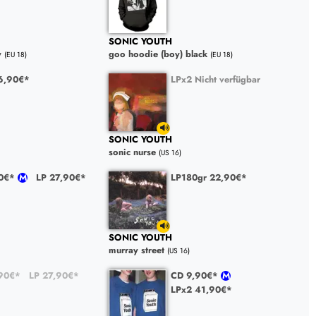
SONIC YOUTH
y
goo hoodie (boy) black
(EU 18)
(EU 18)
6,90€*
LPx2 Nicht verfügbar
SONIC YOUTH
sonic nurse
(US 16)
90€*
LP 27,90€*
LP180gr 22,90€*
SONIC YOUTH
murray street
(US 16)
90€*
LP 27,90€*
CD 9,90€*
LPx2 41,90€*