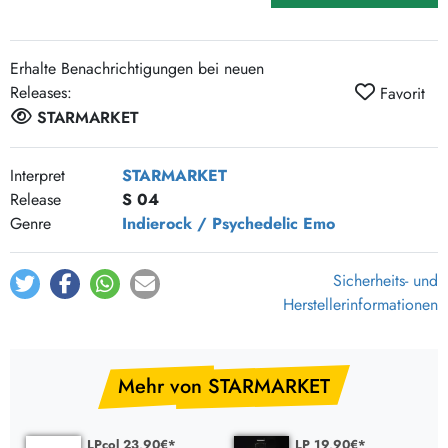
Erhalte Benachrichtigungen bei neuen
Releases:
Favorit
STARMARKET
Interpret
STARMARKET
Release
S 04
Genre
Indierock / Psychedelic
Emo
Sicherheits- und
Herstellerinformationen
Mehr von STARMARKET
LPcol 23,90€*
LP 19,90€*