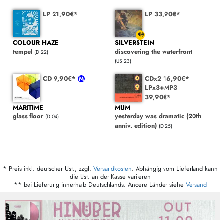
LP 21,90€*
LP 33,90€*
COLOUR HAZE
SILVERSTEIN
tempel
discovering the waterfront
(D 22)
(US 23)
CD 9,90€*
CDx2 16,90€*
LPx3+MP3
39,90€*
MARITIME
MUM
glass floor
yesterday was dramatic (20th
(D 04)
anniv. edition)
(D 25)
* Preis inkl. deutscher Ust., zzgl.
Versandkosten
. Abhängig vom Lieferland kann
die Ust. an der Kasse variieren
** bei Lieferung innerhalb Deutschlands. Andere Länder siehe
Versand