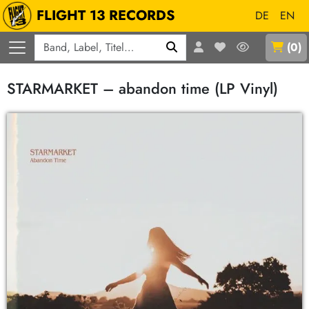
FLIGHT 13 RECORDS
DE
EN
Q
(
0
)
STARMARKET – abandon time (LP Vinyl)