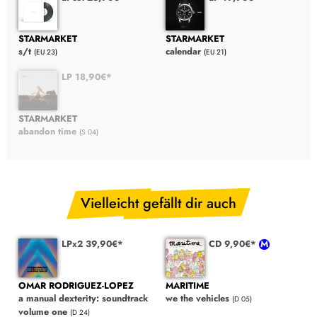
STARMARKET
STARMARKET
s/t
calendar
(EU 23)
(EU 21)
LP 18,90€*
STARMARKET
abandon time
(S 04)
Vielleicht gefällt dir auch
LPx2 39,90€*
CD 9,90€*
OMAR RODRIGUEZ-LOPEZ
MARITIME
a manual dexterity: soundtrack
we the vehicles
(D 05)
volume one
(D 24)