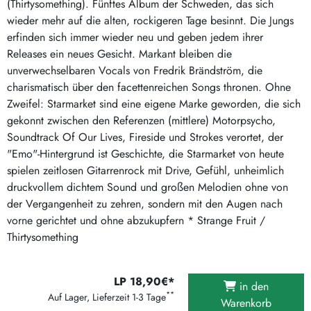
(Thirtysomething). Fünftes Album der Schweden, das sich
wieder mehr auf die alten, rockigeren Tage besinnt. Die Jungs
erfinden sich immer wieder neu und geben jedem ihrer
Releases ein neues Gesicht. Markant bleiben die
unverwechselbaren Vocals von Fredrik Brändström, die
charismatisch über den facettenreichen Songs thronen. Ohne
Zweifel: Starmarket sind eine eigene Marke geworden, die sich
gekonnt zwischen den Referenzen (mittlere) Motorpsycho,
Soundtrack Of Our Lives, Fireside und Strokes verortet, der
"Emo"-Hintergrund ist Geschichte, die Starmarket von heute
spielen zeitlosen Gitarrenrock mit Drive, Gefühl, unheimlich
druckvollem dichtem Sound und großen Melodien ohne von
der Vergangenheit zu zehren, sondern mit den Augen nach
vorne gerichtet und ohne abzukupfern * Strange Fruit /
Thirtysomething
LP 18,90€*
in den
**
Auf Lager, Lieferzeit 1-3 Tage
Warenkorb