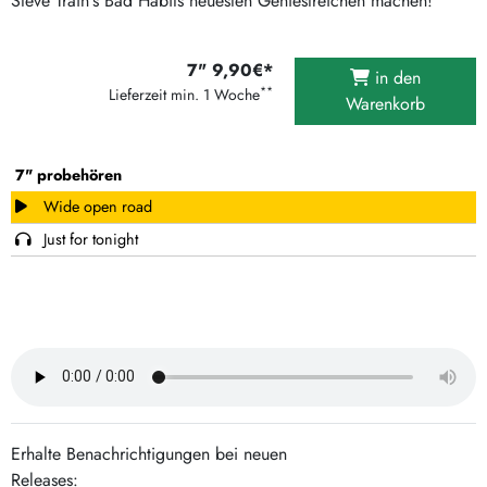
Steve Train's Bad Habits neuesten Geniestreichen machen!
7" 9,90€*
in den
**
Lieferzeit min. 1 Woche
Warenkorb
7" probehören
Wide open road
Just for tonight
Erhalte Benachrichtigungen bei neuen
Releases: