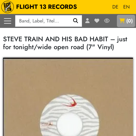
FLIGHT 13 RECORDS
DE
EN
Q
(
0
)
STEVE TRAIN AND HIS BAD HABIT – just
for tonight/wide open road (7" Vinyl)