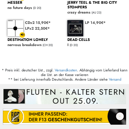
MESSER
JERRY TEEL & THE BIG CITY
STOMPERS
no future days
(D 20)
crazy dreams
(AU 23)
CDx2 15,90€*
LP 14,90€*
LPx2 22,50€*
DESTINATION LONELY
DEAD CELLS
nervous breakdown
I
(CH 20)
(D 20)
* Preis inkl. deutscher Ust., zzgl.
Versandkosten
. Abhängig vom Lieferland kann
die Ust. an der Kasse variieren
** bei Lieferung innerhalb Deutschlands. Andere Länder siehe
Versand