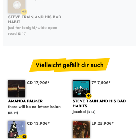
STEVE TRAIN AND HIS BAD
HABIT
just for tonight/wide open
road
(D 19)
Vielleicht gefällt dir auch
CD 17,90€*
7" 7,50€*
AMANDA PALMER
STEVE TRAIN AND HIS BAD
HABITS
there will be no intermission
jezebel
(D 14)
(US 19)
CD 13,90€*
LP 25,90€*