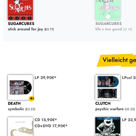
SUGARCUBES
SUGARCUBES
stick around for joy
life´s too good
(EU 17)
(IS 15)
Vielleicht ge
LP 29,90€*
LPcol 
DEATH
CLUTCH
symbolic
psychic warfare
(EU 25)
(US 25)
CD 15,90€*
LP 23,
CD+DVD 17,90€*