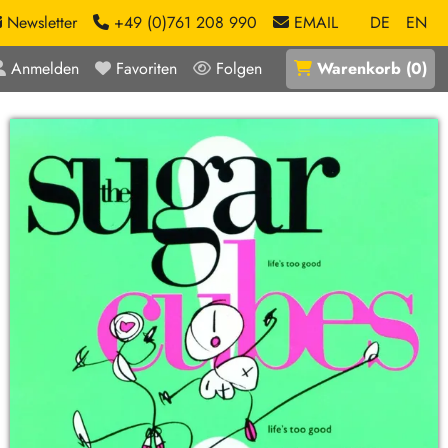
Newsletter
+49 (0)761 208 990
EMAIL
DE
EN
Anmelden
Favoriten
Folgen
Warenkorb
(
0
)