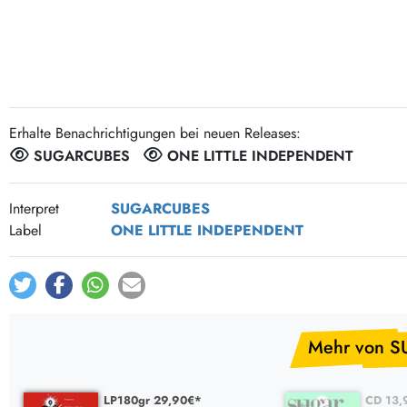
Post-Rock / Folk
LP Hüllen, Zubehör
Rock / Pop
Bücher, Fanzines etc.
Erhalte Benachrichtigungen bei neuen Releases:
SUGARCUBES
ONE LITTLE INDEPENDENT
Interpret
SUGARCUBES
Label
ONE LITTLE INDEPENDENT
Mehr von 
LP180gr 29,90€*
CD 13,