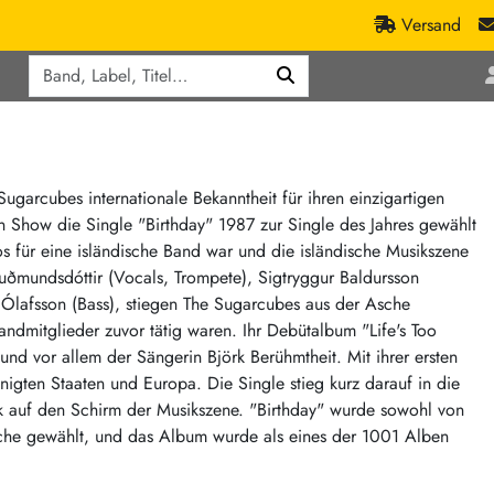
Versand
Q
ic
Aktionen
lassik
Staatsakt-Aktion
ract / Ambient
Crazysane Günstiger
ugarcubes internationale Bekanntheit für ihren einzigartigen
 Show die Single "Birthday" 1987 zur Single des Jahres gewählt
tronic Goods
Fuzzorama günstiger
los für eine isländische Band war und die isländische Musikszene
Tapete Records günstiger
/Ska
Guðmundsdóttir (Vocals, Trompete), Sigtryggur Baldursson
/ Exotica / Jazz
Sunny Sunny Bastards Summer 26
 Ólafsson (Bass), stiegen The Sugarcubes aus der Asche
andmitglieder zuvor tätig waren. Ihr Debütalbum "Life's Too
Warner Rockerwochen
nd vor allem der Sängerin Björk Berühmtheit. Mit ihrer ersten
op
Universal Vinyl Günstig
nigten Staaten und Europa. Die Single stieg kurz darauf in die
ae / Dub
International Anthem Sommer 2026
ik auf den Schirm der Musikszene. "Birthday" wurde sowohl von
he gewählt, und das Album wurde als eines der 1001 Alben
BMG Aktion
Music on Vinyl-Aktion