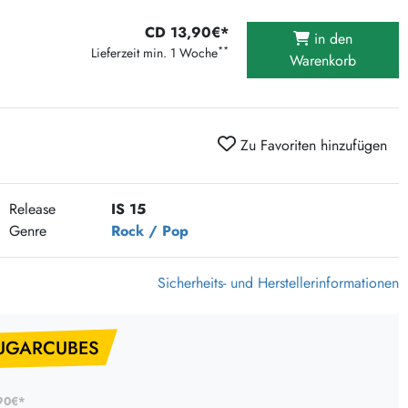
375 Aktion Vinyl Q3 2026
CD 13,90€*
in den
Clouds Hill & Broken Silence-Sommer-Aktion
**
Lieferzeit min. 1 Woche
Warenkorb
RSD 2026
FLIGHT 13 REC. SALE
Epitaph Vinyl Günstiger
Zu Favoriten hinzufügen
Unter Schafen-Vinyl günstig
Release
IS 15
Genre
Rock / Pop
Sicherheits- und Herstellerinformationen
SUGARCUBES
90€*