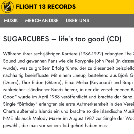
FLIGHT 13 RECORDS
MUSIK
MERCHANDISE
ÜBER UNS
Musik
Punk / HC
Electron
SUGARCUBES – life´s too good (CD)
Alle Neuheiten
Hardcore
Neok
Pre-Order
Emo
Abst
Während ihrer sechsjährigen Karriere (1986-1992) erlangten The S
Sound und gewannen Fans wie die Koryphäe John Peel (in dessen
Highlights
Postpunk / New Wave
Elec
wurde), was zu großem Erfolg führte, der zu dieser zeit beispiel
Exklusiv & Limitiert
Punkrock
Reggae
nachhaltig beeinflusste. Mit einem Lineup, bestehend aus Björk 
Soul 
Neu auf Lager
60s / Garage
(Drums), Thor Eldon (Gitarre), Einar Melax (Keyboard) und Bragi
zahlreicher isländischer Bands hervor, in der die verschiedenen B
Beat / Surf
Ska
Sonderangebote
Good" wurde im April 1988 veröffentlicht und brachte der Band u
60s / Garage / R´n´R
Hiph
Midprice
Single "Birthday" erlangten sie erste Aufmerksamkeit in den Verei
Regg
Gitarre
Mehr…
Charts außerhalb Islands ein und brachte so die isländische Mus
Indierock / Psychedelic
NME als auch Melody Maker im August 1987 zur Single der Woc
deutschsprachig
gewählt, die man vor seinem Tod gehört haben muss.
Vintage-Rock / Metal
Soundtracks