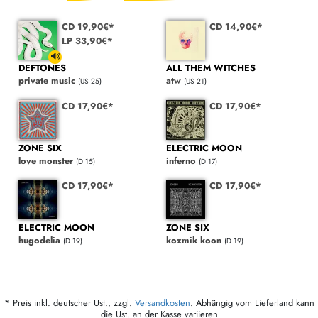
CD 19,90€*
CD 14,90€*
LP 33,90€*
DEFTONES
ALL THEM WITCHES
private music
atw
(US 25)
(US 21)
CD 17,90€*
CD 17,90€*
ZONE SIX
ELECTRIC MOON
love monster
inferno
(D 15)
(D 17)
CD 17,90€*
CD 17,90€*
ELECTRIC MOON
ZONE SIX
hugodelia
kozmik koon
(D 19)
(D 19)
* Preis inkl. deutscher Ust., zzgl.
Versandkosten
. Abhängig vom Lieferland kann
die Ust. an der Kasse variieren