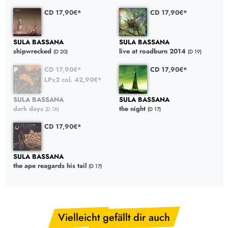
CD 17,90€*
CD 17,90€*
SULA BASSANA
SULA BASSANA
shipwrecked
live at roadburn 2014
(D 20)
(D 19)
CD 17,90€*
CD 17,90€*
LPx2 col. 42,90€*
SULA BASSANA
SULA BASSANA
dark days
the night
(D 18)
(D 17)
CD 17,90€*
SULA BASSANA
the ape reagards his tail
(D 17)
Vielleicht gefällt dir auch