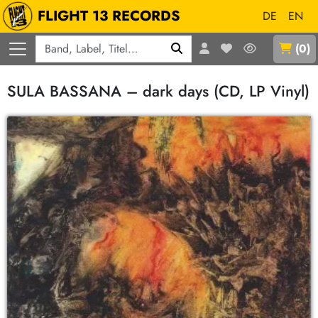
FLIGHT 13 RECORDS
DE
EN
Q
(
0
)
SULA BASSANA – dark days (CD, LP Vinyl)