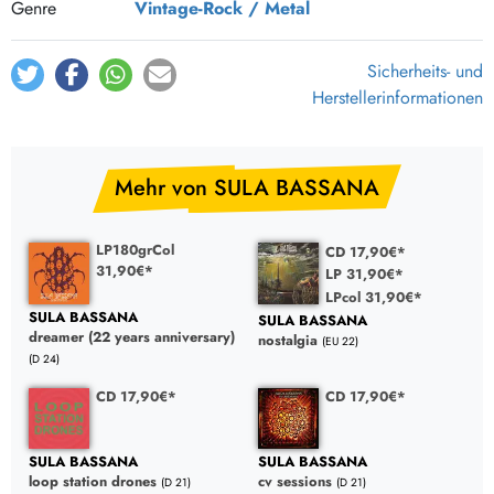
Genre
Vintage-Rock / Metal
Sicherheits- und
Herstellerinformationen
Mehr von SULA BASSANA
LP180grCol
CD 17,90€*
31,90€*
LP 31,90€*
LPcol 31,90€*
SULA BASSANA
SULA BASSANA
dreamer (22 years anniversary)
nostalgia
(EU 22)
(D 24)
CD 17,90€*
CD 17,90€*
SULA BASSANA
SULA BASSANA
loop station drones
cv sessions
(D 21)
(D 21)