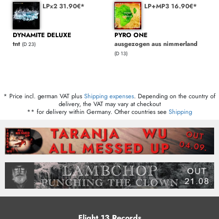
LPx2 31.90€*
LP+MP3 16.90€*
DYNAMITE DELUXE
PYRO ONE
tnt
ausgezogen aus nimmerland
(D 23)
(D 13)
* Price incl. german VAT plus
Shipping expenses
. Depending on the country of
delivery, the VAT may vary at checkout
** for delivery within Germany. Other countries see
Shipping
Flight 13 Records