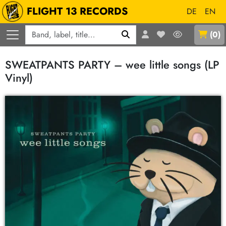
FLIGHT 13 RECORDS
DE
EN
Q
(
0
)
SWEATPANTS PARTY – wee little songs (LP
Vinyl)