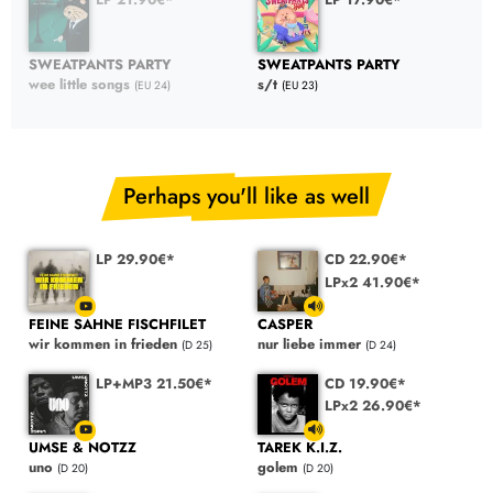
SWEATPANTS PARTY
SWEATPANTS PARTY
wee little songs
s/t
(EU 24)
(EU 23)
Perhaps you'll like as well
LP 29.90€*
CD 22.90€*
LPx2 41.90€*
FEINE SAHNE FISCHFILET
CASPER
wir kommen in frieden
nur liebe immer
(D 25)
(D 24)
LP+MP3 21.50€*
CD 19.90€*
LPx2 26.90€*
UMSE & NOTZZ
TAREK K.I.Z.
uno
golem
(D 20)
(D 20)