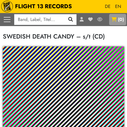
FLIGHT 13 RECORDS
DE
EN
Q
(
0
)
SWEDISH DEATH CANDY – s/t (CD)