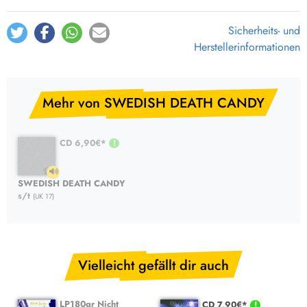
Sicherheits- und
Herstellerinformationen
Mehr von SWEDISH DEATH CANDY
CD 6,90€*
SWEDISH DEATH CANDY
s/t
(UK 17)
Vielleicht gefällt dir auch
LP180gr Nicht
CD 7,90€*