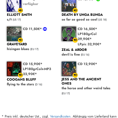
verfügbar
ELLIOTT SMITH
DEATH BY UNGA BUNGA
s/t
so far so good so cool
(US 17)
(US 18)
CD 11,50€*
CD 16,50€*
LP180grCol
29,90€*
LPpic 32,90€*
GRAVEYARD
hisingen blues
ZEAL & ARDOR
(EU 17)
devil is fine
(EU 16)
CD 15,90€*
CD 12,90€*
LP180grCol+MP3
22,90€*
JESS AND THE ANCIENT
COOGANS BLUFF
ONES
flying to the stars
(D 16)
the horse and other weird tales
(EU 17)
* Preis inkl. deutscher Ust., zzgl.
Versandkosten
. Abhängig vom Lieferland kann