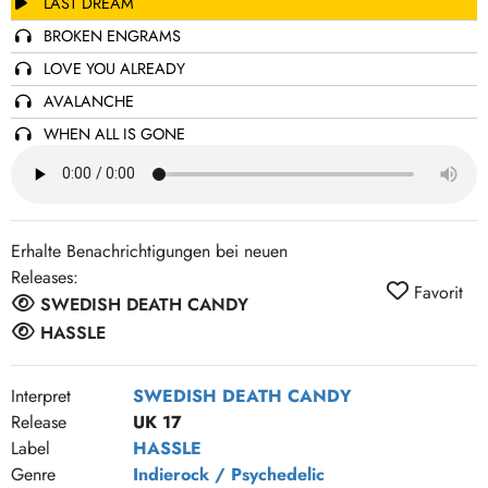
LAST DREAM
BROKEN ENGRAMS
LOVE YOU ALREADY
AVALANCHE
WHEN ALL IS GONE
LIVING YOUR LIFE ANYWAY
PEARL
LIQUORICE (PARTS 2 & 3)
Erhalte Benachrichtigungen bei neuen
Releases:
Favorit
SWEDISH DEATH CANDY
HASSLE
Interpret
SWEDISH DEATH CANDY
Release
UK 17
Label
HASSLE
Genre
Indierock / Psychedelic