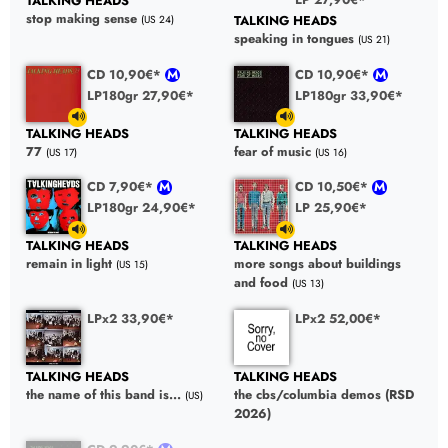
TALKING HEADS
stop making sense
TALKING HEADS
(US 24)
speaking in tongues
(US 21)
CD 10,90€*
CD 10,90€*
LP180gr 27,90€*
LP180gr 33,90€*
TALKING HEADS
TALKING HEADS
77
fear of music
(US 17)
(US 16)
CD 7,90€*
CD 10,50€*
LP180gr 24,90€*
LP 25,90€*
TALKING HEADS
TALKING HEADS
remain in light
more songs about buildings
(US 15)
and food
(US 13)
LPx2 33,90€*
LPx2 52,00€*
TALKING HEADS
TALKING HEADS
the name of this band is...
the cbs/columbia demos (RSD
(US)
2026)