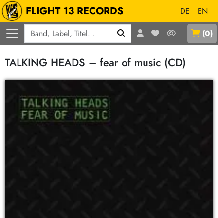
FLIGHT 13 RECORDS
DE
EN
Q
(
0
)
TALKING HEADS – fear of music (CD)