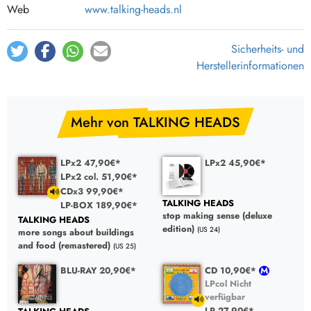
Web
www.talking-heads.nl
Sicherheits- und
Herstellerinformationen
Mehr von TALKING HEADS
LPx2 47,90€*
LPx2 45,90€*
LPx2 col. 51,90€*
CDx3 99,90€*
TALKING HEADS
LP-BOX 189,90€*
stop making sense (deluxe
TALKING HEADS
edition)
(US 24)
more songs about buildings
and food (remastered)
(US 25)
BLU-RAY 20,90€*
CD 10,90€*
LPcol Nicht
verfügbar
LP 27,90€*