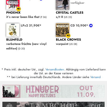
verfügbar
PHOENIX
CRYSTAL CASTLES
it´s never been like that
s/t II
(F 06)
(US 25)
LPx2 31,90€*
CD 10,90€*
BLUMFELD
BLACK CROWES
verbotene früchte (new vinyl
warpaint
(US 08)
edition)
(D 20)
* Preis inkl. deutscher Ust., zzgl.
Versandkosten
. Abhängig vom Lieferland kann
die Ust. an der Kasse variieren
** bei Lieferung innerhalb Deutschlands. Andere Länder siehe
Versand