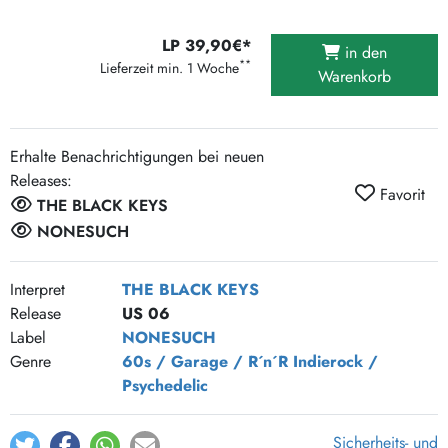
LP 39,90€*
in den
**
Lieferzeit min. 1 Woche
Warenkorb
Erhalte Benachrichtigungen bei neuen
Releases:
Favorit
THE BLACK KEYS
NONESUCH
Interpret
THE BLACK KEYS
Release
US 06
Label
NONESUCH
Genre
60s / Garage / R´n´R
Indierock /
Psychedelic
Sicherheits- und