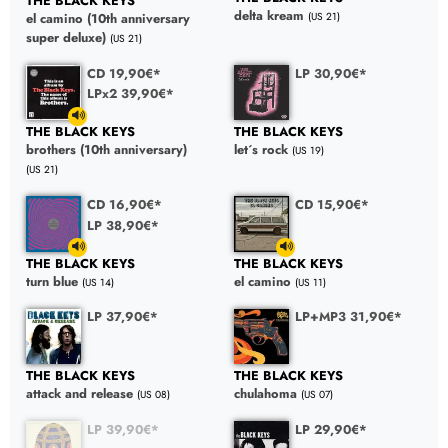
THE BLACK KEYS
delta kream
(US 21)
el camino (10th anniversary
super deluxe)
(US 21)
CD 19,90€*
LP 30,90€*
LPx2 39,90€*
THE BLACK KEYS
THE BLACK KEYS
brothers (10th anniversary)
let´s rock
(US 19)
(US 21)
CD 16,90€*
CD 15,90€*
LP 38,90€*
THE BLACK KEYS
THE BLACK KEYS
turn blue
el camino
(US 14)
(US 11)
LP 37,90€*
LP+MP3 31,90€*
THE BLACK KEYS
THE BLACK KEYS
attack and release
chulahoma
(US 08)
(US 07)
LP 39,90€*
LP 29,90€*