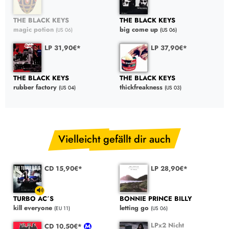
THE BLACK KEYS
THE BLACK KEYS
magic potion
big come up
(US 06)
(US 06)
LP 31,90€*
LP 37,90€*
THE BLACK KEYS
THE BLACK KEYS
rubber factory
thickfreakness
(US 04)
(US 03)
Vielleicht gefällt dir auch
CD 15,90€*
LP 28,90€*
TURBO AC´S
BONNIE PRINCE BILLY
kill everyone
letting go
(EU 11)
(US 06)
LPx2 Nicht
CD 10,50€*