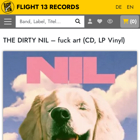
FLIGHT 13 RECORDS
DE
EN
Q
(
0
)
THE DIRTY NIL – fuck art (CD, LP Vinyl)