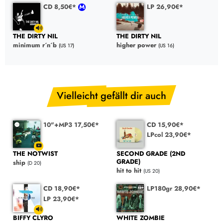
CD 8,50€*
LP 26,90€*
THE DIRTY NIL
THE DIRTY NIL
minimum r´n´b
higher power
(US 17)
(US 16)
Vielleicht gefällt dir auch
10"+MP3 17,50€*
CD 15,90€*
LPcol 23,90€*
THE NOTWIST
SECOND GRADE (2ND
GRADE)
ship
(D 20)
hit to hit
(US 20)
CD 18,90€*
LP180gr 28,90€*
LP 23,90€*
BIFFY CLYRO
WHITE ZOMBIE