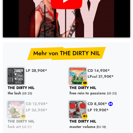
YouTube Video: THE DIRTY NIL – fuck art (CD, LP Vinyl)
Mehr von THE DIRTY NIL
LP 28,90€*
CD 14,90€*
LPcol 31,90€*
THE DIRTY NIL
THE DIRTY NIL
the lash
free rein to passions
(US 25)
(US 23)
CD 12,90€*
CD 8,50€*
LP 26,90€*
LP 19,90€*
THE DIRTY NIL
THE DIRTY NIL
fuck art
master volume
(US 21)
(EU 18)