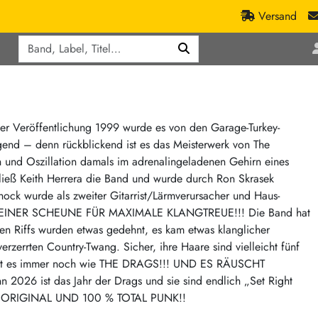
Versand
Q
ic
Aktionen
lassik
Staatsakt-Aktion
ract / Ambient
Crazysane Günstiger
iner Veröffentlichung 1999 wurde es von den Garage-Turkey-
ugend – denn rückblickend ist es das Meisterwerk von The
tronic Goods
Fuzzorama günstiger
h und Oszillation damals im adrenalingeladenen Gehirn eines
Tapete Records günstiger
/Ska
ließ Keith Herrera die Band und wurde durch Ron Skrasek
/ Exotica / Jazz
Sunny Sunny Bastards Summer 26
ock wurde als zweiter Gitarrist/Lärmverursacher und Haus-
IN EINER SCHEUNE FÜR MAXIMALE KLANGTREUE!!! Die Band hat
Warner Rockerwochen
en Riffs wurden etwas gedehnt, es kam etwas klanglicher
op
Universal Vinyl Günstig
rzerrten Country-Twang. Sicher, ihre Haare sind vielleicht fünf
ae / Dub
International Anthem Sommer 2026
klingt es immer noch wie THE DRAGS!!! UND ES RÄUSCHT
026 ist das Jahr der Drags und sie sind endlich „Set Right
BMG Aktion
AS ORIGINAL UND 100 % TOTAL PUNK!!
Music on Vinyl-Aktion