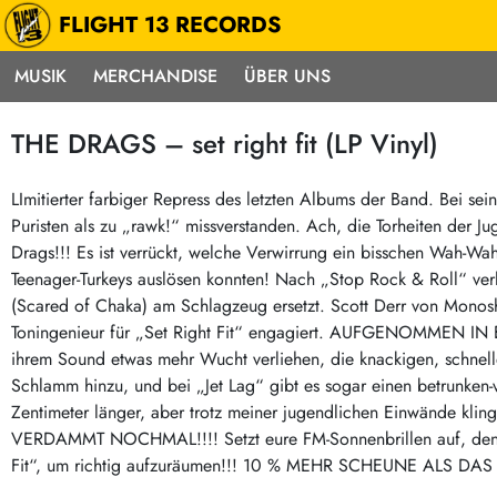
FLIGHT 13 RECORDS
MUSIK
MERCHANDISE
ÜBER UNS
Musik
Punk / HC
Electron
THE DRAGS – set right fit (LP Vinyl)
Alle Neuheiten
Hardcore
Neok
Pre-Order
Emo
Abst
LImitierter farbiger Repress des letzten Albums der Band. Bei se
Puristen als zu „rawk!“ missverstanden. Ach, die Torheiten der J
Highlights
Postpunk / New Wave
Elec
Drags!!! Es ist verrückt, welche Verwirrung ein bisschen Wah-Wa
Exklusiv & Limitiert
Punkrock
Reggae
Teenager-Turkeys auslösen konnten! Nach „Stop Rock & Roll“ ver
Soul 
Neu auf Lager
60s / Garage
(Scared of Chaka) am Schlagzeug ersetzt. Scott Derr von Monosh
Toningenieur für „Set Right Fit“ engagiert. AUFGENOMMEN 
Beat / Surf
Ska
Sonderangebote
ihrem Sound etwas mehr Wucht verliehen, die knackigen, schnell
60s / Garage / R´n´R
Hiph
Midprice
Schlamm hinzu, und bei „Jet Lag“ gibt es sogar einen betrunken-ve
Regg
Gitarre
Mehr…
Zentimeter länger, aber trotz meiner jugendlichen Einwände 
Indierock / Psychedelic
VERDAMMT NOCHMAL!!!! Setzt eure FM-Sonnenbrillen auf, denn 2
deutschsprachig
Fit“, um richtig aufzuräumen!!! 10 % MEHR SCHEUNE ALS D
Vintage-Rock / Metal
Soundtracks