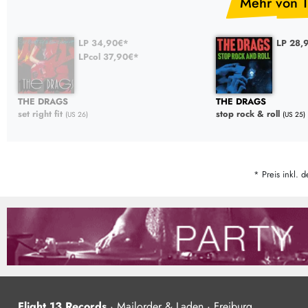
Mehr von 
LP 34,90€*
LP 28,
LPcol 37,90€*
THE DRAGS
THE DRAGS
set right fit
stop rock & roll
(US 26)
(US 25)
* Preis inkl. d
Flight 13 Records
·
Mailorder & Laden · Freiburg