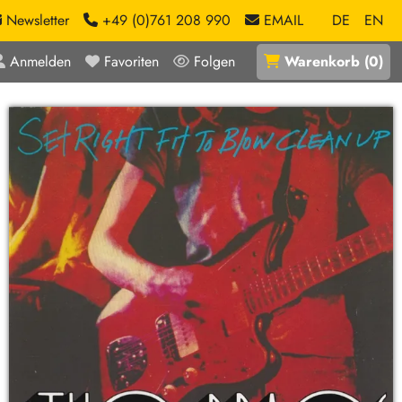
Newsletter
+49 (0)761 208 990
EMAIL
DE
EN
Anmelden
Favoriten
Folgen
Warenkorb
(
0
)