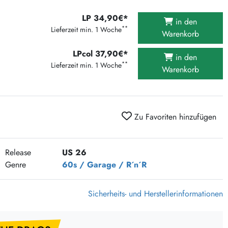
375 Aktion Vinyl Q3 2026
LP 34,90€*
in den
Clouds Hill & Broken Silence-Sommer-Aktion
**
Lieferzeit min. 1 Woche
Warenkorb
RSD 2026
LPcol 37,90€*
FLIGHT 13 REC. SALE
in den
**
Lieferzeit min. 1 Woche
Warenkorb
Epitaph Vinyl Günstiger
Unter Schafen-Vinyl günstig
Zu Favoriten hinzufügen
Release
US 26
Genre
60s / Garage / R´n´R
Sicherheits- und Herstellerinformationen