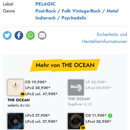
Label
PELAGIC
Genre
Post-Rock / Folk
Vintage-Rock / Metal
Indierock / Psychedelic
Sicherheits- und
Herstellerinformationen
Mehr von THE OCEAN
CD 19,90€*
LP 25,90€*
LPx2 38,90€*
LPcol 30,90€*
LPx2 col. 47,90€*
THE OCEAN
THE OCEAN
fogdiver
(D 25)
solaris
(EU 26)
LPx2 37,90€*
CD 11,90€*
LPx2 col. 37,90€*
LPcol 28,90€*