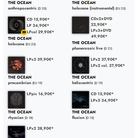
THE OCEAN
THE OCEAN
anthropocentric
holocene (instrumental)
(D 25)
(EU 23)
CDx2+DVD
CD 15,90€*
22,90€*
LP 24,90€*
LPx3+DVD
LPcol 29,90€*
49,90€*
THE OCEAN
THE OCEAN
holocene
(EU 23)
phanerozoic live
(D 21)
LPx3 39,90€*
LPx2 37,90€*
LPx2 col. 37,90€*
THE OCEAN
THE OCEAN
precambrian
heliocentric
(EU 19)
(D 19)
LPpic 16,90€*
CD 15,90€*
LPx3 34,90€*
THE OCEAN
THE OCEAN
rhyacian
fluxion
(D 18)
(D 15)
LPx2 28,90€*