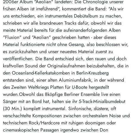
2006er Album "Aeolian" landeten: Die Chronologie unserer
frühen Alben ist irreführend", kommentiert die Band: "Als wir
uns entschieden, ein instrumentales Debütalbum zu machen,
schrieben wir alle brandneuen Tracks dafür, obwohl wir das
meiste Material bereits für die aufeinanderfolgenden Alben
"Fluxion" und "Aeolian" geschrieben hatten - aber dieses
Material funktionierte nicht ohne Gesang, also beschlossen wir,
es zurückzuhalten und unser neuestes Material zuerst zu
veröffentlichen. Die Band entschied sich, den rauen und doch
kraftvollen Sound der Originalaufnahmen beizubehalten, die in
den Oceanland-Kellerkatakomben in Berlin-Kreuzberg
entstanden sind, einer alten Aluminiumfabrik, in der während
des Zweiten Weltkriegs Platten für U-Boote hergestellt
wurden.Obwohl das 8köpfige Berliner Ensemble live einen
Sänger mit an Bord hat, halten sie ihr 5-Track-Minialbumdebut
(30 Min.) komplett instrumental. Sinfonische, düstere, oft
verschachtelte Kompositionen zwischen orchestralem Noise und
technischem Rock/Hardcore mit ruhigen doomigen oder
cinemaskopischen Passagen irgendwo zwischen Don