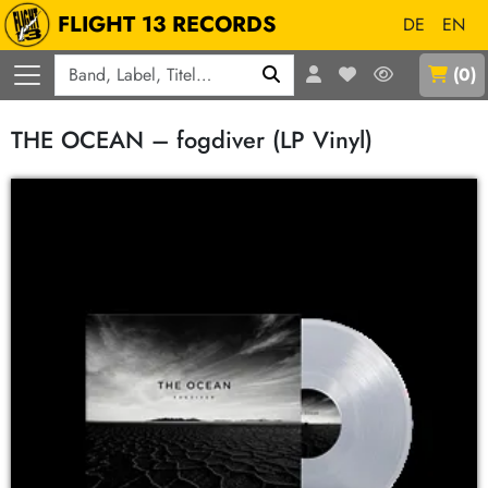
FLIGHT 13 RECORDS
DE
EN
Q
(
0
)
THE OCEAN – fogdiver (LP Vinyl)