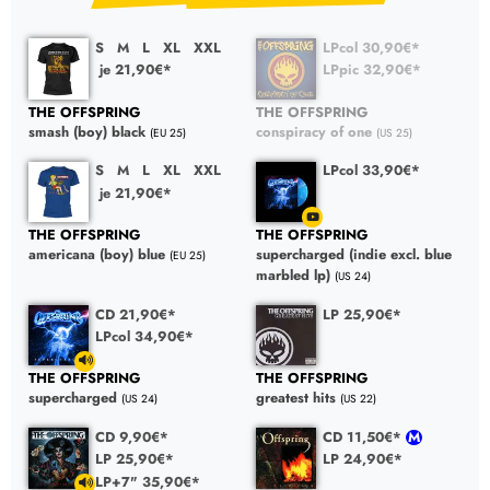
S
M
L
XL
XXL
LPcol 30,90€*
je 21,90€*
LPpic 32,90€*
THE OFFSPRING
THE OFFSPRING
smash (boy) black
conspiracy of one
(EU 25)
(US 25)
S
M
L
XL
XXL
LPcol 33,90€*
je 21,90€*
THE OFFSPRING
THE OFFSPRING
americana (boy) blue
supercharged (indie excl. blue
(EU 25)
marbled lp)
(US 24)
CD 21,90€*
LP 25,90€*
LPcol 34,90€*
THE OFFSPRING
THE OFFSPRING
supercharged
greatest hits
(US 24)
(US 22)
CD 9,90€*
CD 11,50€*
LP 25,90€*
LP 24,90€*
LP+7" 35,90€*