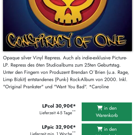
Opaque silver Vinyl Repress. Auch als indie-exklusive Picture-
LP. Repress des 6ten Studioalbums zum 25ten Geburtstag.
Unter den Fingern von Produzent Brendan O´Brien (u.a. Rage,
Limp Bizkit) entstandenes (Punk-) Rock-Album von 2000. Inkl.
"Original Prankster" und "Want You Bad". *Caroline
LPcol 30,90€*
in den
**
Lieferzeit 4-5 Tage
Warenkorb
LPpic 32,90€*
in den
**
Lieferzeit min. 1 Woche