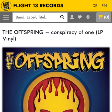
FLIGHT 13 RECORDS
DE
EN
Q
(
0
)
THE OFFSPRING – conspiracy of one (LP
Vinyl)