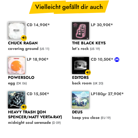
Vielleicht gefällt dir auch
CD 14,90€*
LP 30,90€*
CHUCK RAGAN
THE BLACK KEYS
covering ground
let´s rock
(US 11)
(US 19)
LP 18,90€*
CD 10,50€*
POWERSOLO
EDITORS
egg
back room
(DK 06)
(UK 20)
CD 15,50€*
LP180gr 27,90€*
HEAVY TRASH (JON
DEUS
SPENCER/MATT VERTA-RAY)
keep you close
(EU 19)
midnight soul serenade
(D 09)