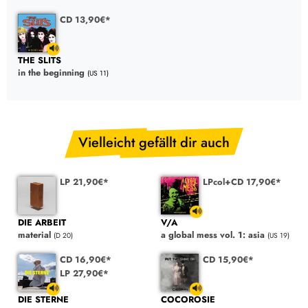
CD 13,90€*
THE SLITS
in the beginning
(US 11)
Vielleicht gefällt dir auch
LP 21,90€*
LPcol+CD 17,90€*
DIE ARBEIT
V/A
material
a global mess vol. 1: asia
(D 20)
(US 19)
CD 16,90€*
CD 15,90€*
LP 27,90€*
DIE STERNE
COCOROSIE