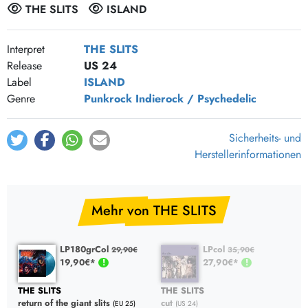
THE SLITS
ISLAND
Interpret
THE SLITS
Release
US 24
Label
ISLAND
Genre
Punkrock
Indierock / Psychedelic
Sicherheits- und
Herstellerinformationen
Mehr von THE SLITS
LP180grCol
LPcol
29,90€
35,90€
19,90€*
27,90€*
THE SLITS
THE SLITS
return of the giant slits
cut
(EU 25)
(US 24)