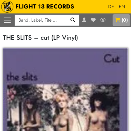
FLIGHT 13 RECORDS
DE
EN
Q
(
0
)
THE SLITS – cut (LP Vinyl)