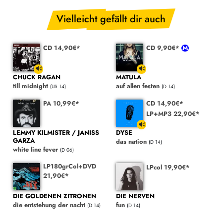
Vielleicht gefällt dir auch
CD 14,90€*
CD 9,90€*
CHUCK RAGAN
MATULA
till midnight
auf allen festen
(US 14)
(D 14)
PA 10,99€*
CD 14,90€*
LP+MP3 22,90€*
LEMMY KILMISTER / JANISS
DYSE
GARZA
das nation
(D 14)
white line fever
(D 06)
LP180grCol+DVD
LPcol 19,90€*
21,90€*
DIE GOLDENEN ZITRONEN
DIE NERVEN
die entstehung der nacht
fun
(D 14)
(D 14)