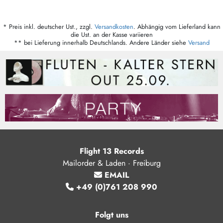
* Preis inkl. deutscher Ust., zzgl.
Versandkosten
. Abhängig vom Lieferland kann
die Ust. an der Kasse variieren
** bei Lieferung innerhalb Deutschlands. Andere Länder siehe
Versand
Flight 13 Records
Mailorder & Laden · Freiburg
EMAIL
+49 (0)761 208 990
Folgt uns