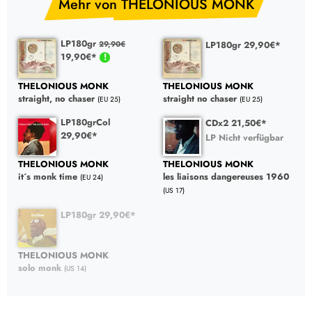
Mehr von THELONIOUS MONK
LP180gr
LP180gr 29,90€*
29,90€
19,90€*
THELONIOUS MONK
THELONIOUS MONK
straight, no chaser
straight no chaser
(EU 25)
(EU 25)
LP180grCol
CDx2 21,50€*
29,90€*
LP Nicht verfügbar
THELONIOUS MONK
THELONIOUS MONK
it´s monk time
les liaisons dangereuses 1960
(EU 24)
(US 17)
LP180gr 29,90€*
THELONIOUS MONK
solo monk
(US 14)