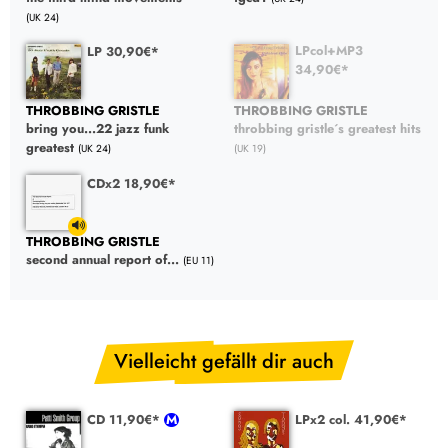
(UK 24)
LPcol+MP3
LP 30,90€*
34,90€*
THROBBING GRISTLE
THROBBING GRISTLE
bring you...22 jazz funk
throbbing gristle´s greatest hits
greatest
(UK 24)
(UK 19)
CDx2 18,90€*
THROBBING GRISTLE
second annual report of...
(EU 11)
Vielleicht gefällt dir auch
CD 11,90€*
LPx2 col. 41,90€*