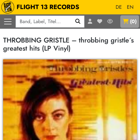
FLIGHT 13 RECORDS
DE
EN
Q
(
0
)
THROBBING GRISTLE – throbbing gristle´s
greatest hits (LP Vinyl)