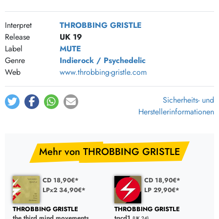
Interpret
THROBBING GRISTLE
Release
UK 19
Label
MUTE
Genre
Indierock / Psychedelic
Web
www.throbbing-gristle.com
Sicherheits- und
Herstellerinformationen
Mehr von THROBBING GRISTLE
CD 18,90€*
CD 18,90€*
LPx2 34,90€*
LP 29,90€*
THROBBING GRISTLE
THROBBING GRISTLE
the third mind movements
tgcd1
(UK 24)