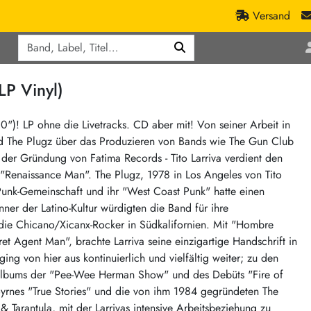
Versand
Q
ic
Aktionen
P Vinyl)
lassik
Staatsakt-Aktion
ract / Ambient
Crazysane Günstiger
+10")! LP ohne die Livetracks. CD aber mit! Von seiner Arbeit in
nd The Plugz über das Produzieren von Bands wie The Gun Club
tronic Goods
Fuzzorama günstiger
d der Gründung von Fatima Records - Tito Larriva verdient den
Tapete Records günstiger
/Ska
: "Renaissance Man". The Plugz, 1978 in Los Angeles von Tito
/ Exotica / Jazz
Sunny Sunny Bastards Summer 26
x-Punk-Gemeinschaft und ihr "West Coast Punk" hatte einen
er der Latino-Kultur würdigten die Band für ihre
Warner Rockerwochen
 die Chicano/Xicanx-Rocker in Südkalifornien. Mit "Hombre
op
Universal Vinyl Günstig
ret Agent Man", brachte Larriva seine einzigartige Handschrift in
ae / Dub
International Anthem Sommer 2026
ing von hier aus kontinuierlich und vielfältig weiter; zu den
t-Albums der "Pee-Wee Herman Show" und des Debüts "Fire of
BMG Aktion
Byrnes "True Stories" und die von ihm 1984 gegründeten The
Music on Vinyl-Aktion
 Tarantula, mit der Larrivas intensive Arbeitsbeziehung zu