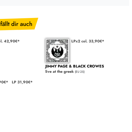
fällt dir auch
ol. 42,90€*
LPx2 col. 33,90€*
JIMMY PAGE & BLACK CROWES
live at the greek
(EU 25)
90€*
LP 31,90€*