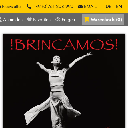
Newsletter
+49 (0)761 208 990
EMAIL
DE
EN
Anmelden
Favoriten
Folgen
Warenkorb
(
0
)