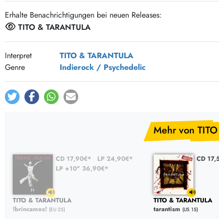
Evervybody Needs
4:17
Erhalte Benachrichtigungen bei neuen Releases:
TITO & TARANTULA
Clavo Y La Cruz
3:55
Slow Dream
6:04
Interpret
TITO & TARANTULA
Genre
Indierock / Psychedelic
Mehr von TIT
CD 17,90€*
LP 24,90€*
CD 17,
LP +10" 36,90€*
TITO & TARANTULA
TITO & TARANTULA
!brincamos!
tarantism
(EU 25)
(US 15)