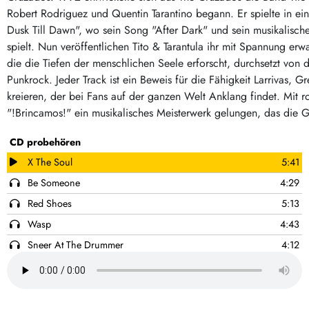
Post-Rock / Folk
LP Hüllen, Zubehör
Robert Rodriguez und Quentin Tarantino begann. Er spielte in ei
Rock / Pop
Dusk Till Dawn", wo sein Song "After Dark" und sein musikalischer
Bücher, Fanzines etc.
spielt. Nun veröffentlichen Tito & Tarantula ihr mit Spannung er
die die Tiefen der menschlichen Seele erforscht, durchsetzt von 
Punkrock. Jeder Track ist ein Beweis für die Fähigkeit Larrivas
kreieren, der bei Fans auf der ganzen Welt Anklang findet. Mit 
"!Brincamos!" ein musikalisches Meisterwerk gelungen, das die Ge
CD probehören
X The Soul
5:41
Be Someone
4:29
Red Shoes
5:13
Wasp
4:43
Sneer At The Drummer
4:12
The Price
4:34
99 Point 9
3:13
We Danced
4:52