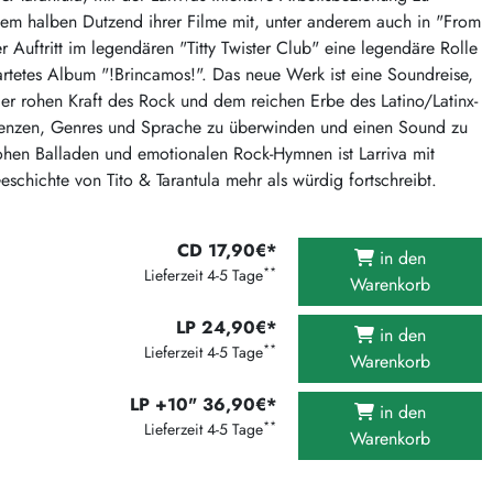
375 Aktion Vinyl Q3 2026
nem halben Dutzend ihrer Filme mit, unter anderem auch in "From
 Auftritt im legendären "Titty Twister Club" eine legendäre Rolle
Clouds Hill & Broken Silence-Sommer-Aktion
wartetes Album "!Brincamos!". Das neue Werk ist eine Soundreise,
RSD 2026
der rohen Kraft des Rock und dem reichen Erbe des Latino/Latinx-
FLIGHT 13 REC. SALE
, Grenzen, Genres und Sprache zu überwinden und einen Sound zu
rohen Balladen und emotionalen Rock-Hymnen ist Larriva mit
Epitaph Vinyl Günstiger
schichte von Tito & Tarantula mehr als würdig fortschreibt.
Unter Schafen-Vinyl günstig
CD 17,90€*
in den
**
Lieferzeit 4-5 Tage
Warenkorb
LP 24,90€*
in den
**
Lieferzeit 4-5 Tage
Warenkorb
LP +10" 36,90€*
in den
**
Lieferzeit 4-5 Tage
Warenkorb