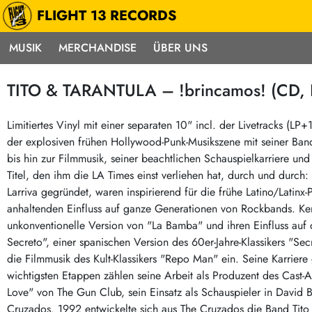
FLIGHT 13 RECORDS
MUSIK
MERCHANDISE
ÜBER UNS
Musik
Punk / HC
Electron
TITO & TARANTULA – !brincamos! (CD, L
Alle Neuheiten
Hardcore
Neok
Pre-Order
Emo
Abst
Limitiertes Vinyl mit einer separaten 10" incl. der Livetracks (LP
der explosiven frühen Hollywood-Punk-Musikszene mit seiner Ba
Highlights
Postpunk / New Wave
Elec
bis hin zur Filmmusik, seiner beachtlichen Schauspielkarriere un
Exklusiv & Limitiert
Punkrock
Reggae
Titel, den ihm die LA Times einst verliehen hat, durch und durch
Soul 
Neu auf Lager
60s / Garage
Larriva gegründet, waren inspirierend für die frühe Latino/Latin
anhaltenden Einfluss auf ganze Generationen von Rockbands. Kenn
Beat / Surf
Ska
Sonderangebote
unkonventionelle Version von "La Bamba" und ihren Einfluss auf
60s / Garage / R´n´R
Hiph
Midprice
Secreto", einer spanischen Version des 60er-Jahre-Klassikers "Sec
Regg
Gitarre
Mehr…
die Filmmusik des Kult-Klassikers "Repo Man" ein. Seine Karriere g
Indierock / Psychedelic
wichtigsten Etappen zählen seine Arbeit als Produzent des Cas
deutschsprachig
Love" von The Gun Club, sein Einsatz als Schauspieler in David 
Vintage-Rock / Metal
Soundtracks
Cruzados. 1992 entwickelte sich aus The Cruzados die Band Tito &