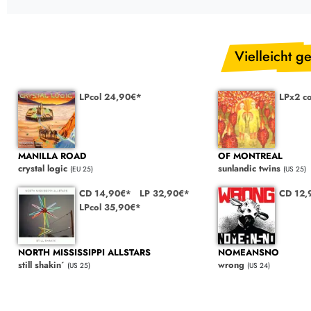
Vielleicht ge
LPcol 24,90€*
LPx2 c
MANILLA ROAD
OF MONTREAL
crystal logic
sunlandic twins
(EU 25)
(US 25)
CD 14,90€*
LP 32,90€*
CD 12,
LPcol 35,90€*
NORTH MISSISSIPPI ALLSTARS
NOMEANSNO
still shakin´
wrong
(US 25)
(US 24)