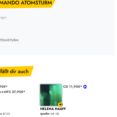
MMANDO ATOMSTURM
90€*
TOMSTURM
fällt dir auch
90€*
CD 11,90€*
r+MP3 27,90€*
HELENA HAUFF
ms
qualm
(D 21)
(UK 18)