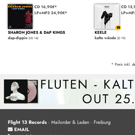
CD 16,90€*
CD 13,
LP+MP3 24,90€*
LP+MP
SHARON JONES & DAP KINGS
KEELE
dap-dippin
kalte wände
(US 14)
(D 19)
* Preis inkl. d
Flight 13 Records
·
Mailorder & Laden · Freiburg
EMAIL