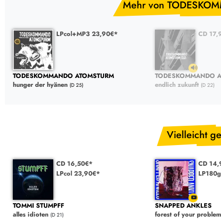
Mehr von TODESKO
LPcol+MP3 23,90€*
CD 17,
TODESKOMMANDO ATOMSTURM
TODESKOMMANDO A
hunger der hyänen
endlich zukunft
(D 25)
(D 22)
Vielleicht ge
CD 16,50€*
CD 14,
LPcol 23,90€*
LP180g
TOMMI STUMPFF
SNAPPED ANKLES
alles idioten
forest of your proble
(D 21)