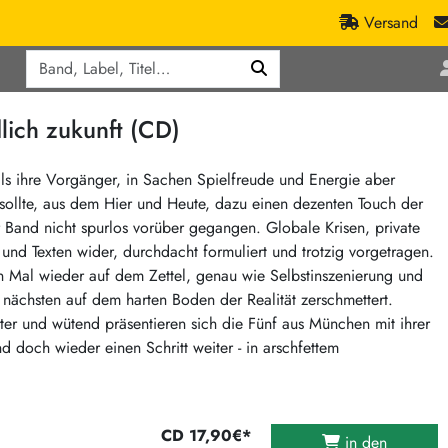
Versand
Q
ic
Aktionen
h zukunft (CD)
lassik
Staatsakt-Aktion
ract / Ambient
Crazysane Günstiger
 als ihre Vorgänger, in Sachen Spielfreude und Energie aber
ollte, aus dem Hier und Heute, dazu einen dezenten Touch der
tronic Goods
Fuzzorama günstiger
er Band nicht spurlos vorüber gegangen. Globale Krisen, private
Tapete Records günstiger
/Ska
l und Texten wider, durchdacht formuliert und trotzig vorgetragen.
/ Exotica / Jazz
Sunny Sunny Bastards Summer 26
Mal wieder auf dem Zettel, genau wie Selbstinszenierung und
 nächsten auf dem harten Boden der Realität zerschmettert.
Warner Rockerwochen
ster und wütend präsentieren sich die Fünf aus München mit ihrer
op
Universal Vinyl Günstig
doch wieder einen Schritt weiter - in arschfettem
ae / Dub
International Anthem Sommer 2026
BMG Aktion
Music on Vinyl-Aktion
CD 17,90€*
in den