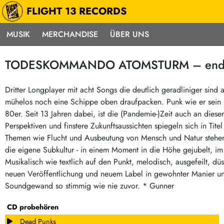
FLIGHT 13 RECORDS
MUSIK
MERCHANDISE
ÜBER UNS
Musik
Punk / HC
Electron
TODESKOMMANDO ATOMSTURM – endlic
Alle Neuheiten
Hardcore
Neok
Pre-Order
Emo
Abst
Dritter Longplayer mit acht Songs die deutlich geradliniger sind
mühelos noch eine Schippe oben draufpacken. Punk wie er sein s
Highlights
Postpunk / New Wave
Elec
80er. Seit 13 Jahren dabei, ist die (Pandemie-)Zeit auch an dies
Exklusiv & Limitiert
Punkrock
Reggae
Perspektiven und finstere Zukunftsaussichten spiegeln sich in Tite
Soul 
Neu auf Lager
60s / Garage
Themen wie Flucht und Ausbeutung von Mensch und Natur stehen 
die eigene Subkultur - in einem Moment in die Höhe gejubelt, im
Beat / Surf
Ska
Sonderangebote
Musikalisch wie textlich auf den Punkt, melodisch, ausgefeilt, dü
60s / Garage / R´n´R
Hiph
Midprice
neuen Veröffentlichung und neuem Label in gewohnter Manier und 
Regg
Gitarre
Mehr…
Soundgewand so stimmig wie nie zuvor. * Gunner
Indierock / Psychedelic
deutschsprachig
CD probehören
Vintage-Rock / Metal
Soundtracks
Dead Punks