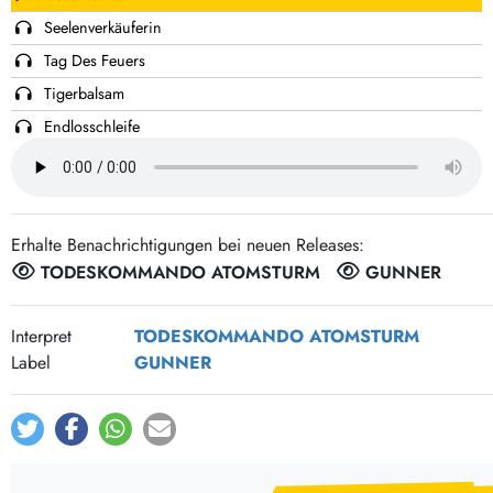
Post-Rock / Folk
LP Hüllen, Zubehör
Seelenverkäuferin
Rock / Pop
Bücher, Fanzines etc.
Tag Des Feuers
Tigerbalsam
Endlosschleife
Nein
Kabul Calling
Über Den Trugschluss Der Feministischen Punkrockparty
Erhalte Benachrichtigungen bei neuen Releases:
TODESKOMMANDO ATOMSTURM
GUNNER
Interpret
TODESKOMMANDO ATOMSTURM
Label
GUNNER