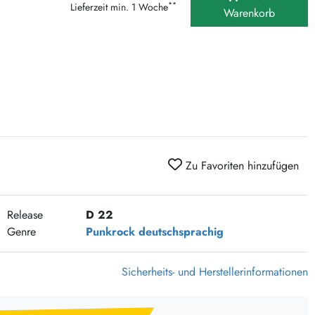
**
Lieferzeit min. 1 Woche
375 Aktion Vinyl Q3 2026
Warenkorb
Clouds Hill & Broken Silence-Sommer-Aktion
RSD 2026
FLIGHT 13 REC. SALE
Epitaph Vinyl Günstiger
Unter Schafen-Vinyl günstig
Zu Favoriten hinzufügen
Release
D 22
Genre
Punkrock
deutschsprachig
Sicherheits- und Herstellerinformationen