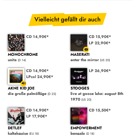
Vielleicht gefällt dir auch
CD 14,90€*
CD 15,90€*
LP 22,90€*
MONOCHROME
MASERATI
unita
enter the mirror
(D 14)
(US 20)
CD 14,90€*
LP 26,90€*
LPcol 24,90€*
AKNE KID JOE
STOOGES
die große palmöllüge
live at goose lake: august 8th
(D 25)
1970
(US 20)
CD 14,90€*
CD 15,50€*
LP 17,90€*
DETLEF
EMPOWERMENT
kaltakquise
bengalo
(EU 18)
(D 18)