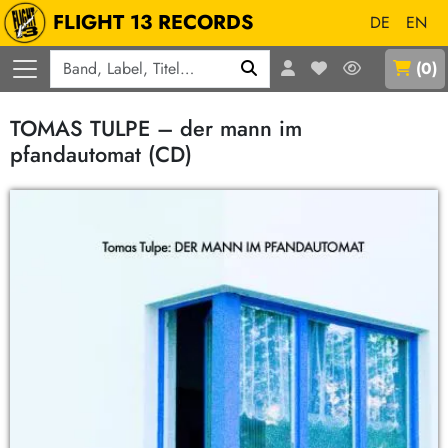
FLIGHT 13 RECORDS
DE
EN
Q
(
0
)
TOMAS TULPE – der mann im
pfandautomat (CD)