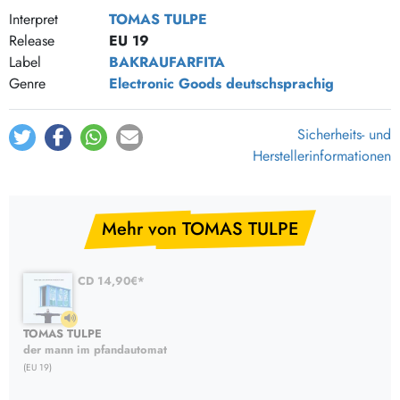
Jeder Kennt Jarvis Cocker
Interpret
TOMAS TULPE
Der Mann Im Pfandautomat
Release
EU 19
Label
BAKRAUFARFITA
Genre
Electronic Goods
deutschsprachig
Sicherheits- und
Herstellerinformationen
Mehr von TOMAS TULPE
CD 14,90€*
TOMAS TULPE
der mann im pfandautomat
(EU 19)