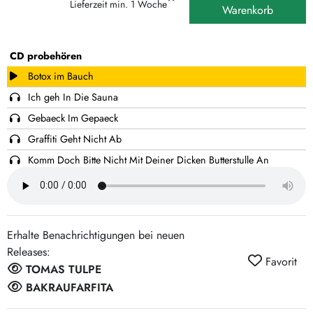
**
Lieferzeit min. 1 Woche
Warenkorb
CD probehören
Botox im Bauch
Ich geh In Die Sauna
Gebaeck Im Gepaeck
Graffiti Geht Nicht Ab
Komm Doch Bitte Nicht Mit Deiner Dicken Butterstulle An
Mich Ran
Dein Zimmer In Berlin
Save Money Get Rich
Erhalte Benachrichtigungen bei neuen
Ich Bin Ein V.I.P.
Releases:
Bier Auf'n Weg
Favorit
TOMAS TULPE
Freude Im Gebaeude
BAKRAUFARFITA
I Don't Want A Photo