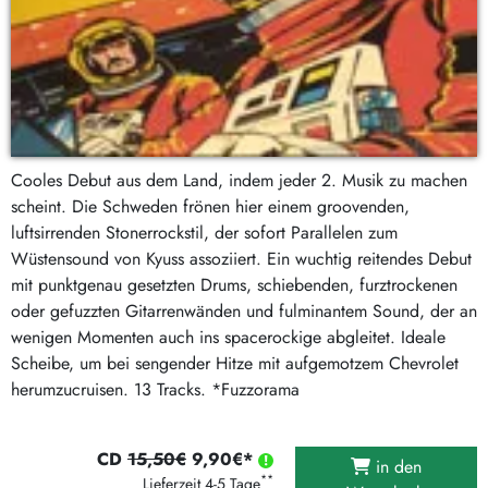
Cooles Debut aus dem Land, indem jeder 2. Musik zu machen
scheint. Die Schweden frönen hier einem groovenden,
luftsirrenden Stonerrockstil, der sofort Parallelen zum
Wüstensound von Kyuss assoziiert. Ein wuchtig reitendes Debut
mit punktgenau gesetzten Drums, schiebenden, furztrockenen
oder gefuzzten Gitarrenwänden und fulminantem Sound, der an
wenigen Momenten auch ins spacerockige abgleitet. Ideale
Scheibe, um bei sengender Hitze mit aufgemotzem Chevrolet
herumzucruisen. 13 Tracks. *Fuzzorama
CD
15,50€
9,90€*
in den
**
Lieferzeit 4-5 Tage