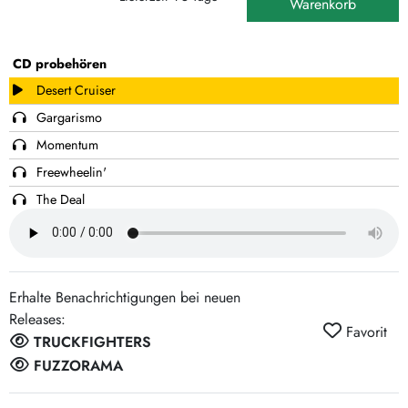
Warenkorb
CD probehören
Desert Cruiser
Gargarismo
Momentum
Freewheelin'
The Deal
Superfunk
Subfloor
Gweedo-Weedo
Erhalte Benachrichtigungen bei neuen
Manhatten Project
Releases:
Favorit
In Search of (the)
TRUCKFIGHTERS
Intermission
FUZZORAMA
A Zapruder