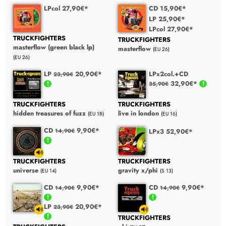
LPcol 27,90€*
CD 15,90€*
LP 25,90€*
LPcol 27,90€*
TRUCKFIGHTERS
TRUCKFIGHTERS
masterflow (green black lp)
masterflow
(EU 26)
(EU 26)
LP
20,90€*
LPx2col.+CD
23,90€
32,90€*
35,90€
TRUCKFIGHTERS
TRUCKFIGHTERS
hidden treasures of fuzz
live in london
(EU 18)
(EU 16)
CD
9,90€*
LPx3 52,90€*
14,90€
TRUCKFIGHTERS
TRUCKFIGHTERS
universe
gravity x/phi
(EU 14)
(S 13)
CD
9,90€*
CD
9,90€*
14,90€
14,90€
LP
20,90€*
23,90€
TRUCKFIGHTERS