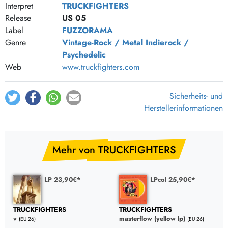
Interpret
TRUCKFIGHTERS
Altered State
Release
US 05
Label
FUZZORAMA
Genre
Vintage-Rock / Metal
Indierock /
Psychedelic
Web
www.truckfighters.com
Sicherheits- und
Herstellerinformationen
Mehr von TRUCKFIGHTERS
LP 23,90€*
LPcol 25,90€*
TRUCKFIGHTERS
TRUCKFIGHTERS
v
masterflow (yellow lp)
(EU 26)
(EU 26)