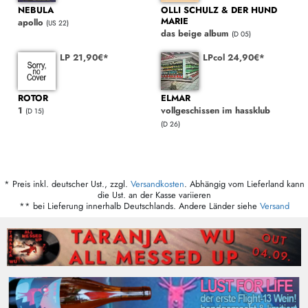
NEBULA
OLLI SCHULZ & DER HUND
MARIE
apollo
(US 22)
das beige album
(D 05)
LP 21,90€*
LPcol 24,90€*
ROTOR
ELMAR
1
vollgeschissen im hassklub
(D 15)
(D 26)
* Preis inkl. deutscher Ust., zzgl.
Versandkosten
. Abhängig vom Lieferland kann
die Ust. an der Kasse variieren
** bei Lieferung innerhalb Deutschlands. Andere Länder siehe
Versand