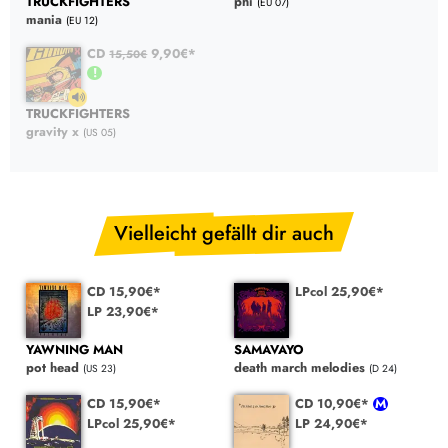
TRUCKFIGHTERS
phi
(EU 07)
mania
(EU 12)
CD
9,90€*
15,50€
TRUCKFIGHTERS
gravity x
(US 05)
Vielleicht gefällt dir auch
CD 15,90€*
LPcol 25,90€*
LP 23,90€*
YAWNING MAN
SAMAVAYO
pot head
death march melodies
(US 23)
(D 24)
CD 15,90€*
CD 10,90€*
LPcol 25,90€*
LP 24,90€*