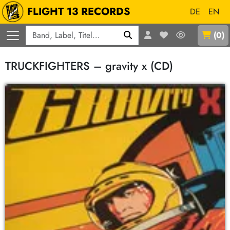
FLIGHT 13 RECORDS
DE
EN
Q
(
0
)
TRUCKFIGHTERS – gravity x (CD)