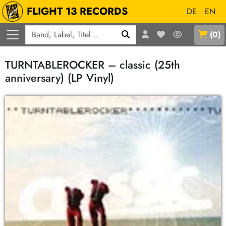
FLIGHT 13 RECORDS
DE
EN
Q
(
0
)
TURNTABLEROCKER – classic (25th
anniversary) (LP Vinyl)