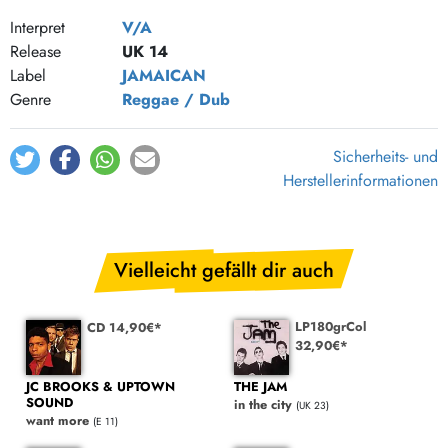
Collie Version
2:27
Interpret
V/A
Release
UK 14
A Stalawatt Version(Bonus Track)
3:02
Label
JAMAICAN
Full A Manners(Bonus Track)
3:17
Genre
Reggae / Dub
A Roots Version(Bonus Track)
3:09
The Jahovah Version(Bonus Track)
3:27
Sicherheits- und
Herstellerinformationen
Vielleicht gefällt dir auch
LP180grCol
CD 14,90€*
32,90€*
JC BROOKS & UPTOWN
THE JAM
SOUND
in the city
(UK 23)
want more
(E 11)