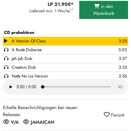
LP 21,90€*
in den
**
Lieferzeit min. 1 Woche
Warenkorb
CD probehören
A Version Of Class
3:25
A Rude Dubwise
3:03
Jah Jah Dub
3:37
Creation Dub
3:33
Natty No Lie Version
2:56
Forward Dub
2:55
This Ya Version Ya Red
3:17
Don't Try To Dub I
3:13
Erhalte Benachrichtigungen bei neuen
A Thankful Dub
2:59
Releases:
Favorit
A Traditional Dub
3:31
V/A
JAMAICAN
A Confusing Version
2:33