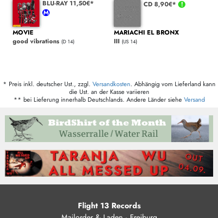
BLU-RAY 11,50€*
CD 8,90€*
MOVIE
MARIACHI EL BRONX
good vibrations
III
(D 14)
(US 14)
* Preis inkl. deutscher Ust., zzgl.
Versandkosten
. Abhängig vom Lieferland kann
die Ust. an der Kasse variieren
** bei Lieferung innerhalb Deutschlands. Andere Länder siehe
Versand
Flight 13 Records
Mailorder & Laden · Freiburg