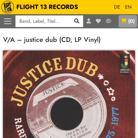
FLIGHT 13 RECORDS
DE
EN
Q
(
0
)
V/A – justice dub (CD, LP Vinyl)