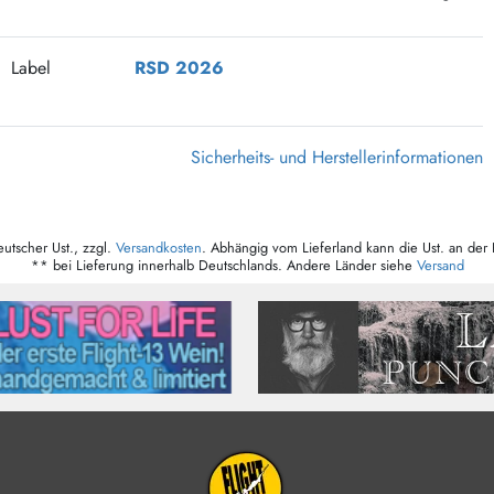
375 Aktion Vinyl Q3 2026
Clouds Hill & Broken Silence-Sommer-Aktion
Label
RSD 2026
RSD 2026
FLIGHT 13 REC. SALE
Sicherheits- und Herstellerinformationen
Epitaph Vinyl Günstiger
Unter Schafen-Vinyl günstig
eutscher Ust., zzgl.
Versandkosten
. Abhängig vom Lieferland kann die Ust. an der 
** bei Lieferung innerhalb Deutschlands. Andere Länder siehe
Versand