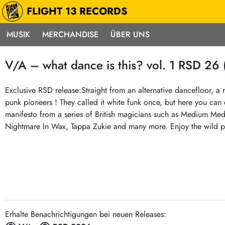
FLIGHT 13 RECORDS
MUSIK
MERCHANDISE
ÜBER UNS
Musik
Punk / HC
Electron
V/A – what dance is this? vol. 1 RSD 26 
Alle Neuheiten
Hardcore
Neok
Pre-Order
Emo
Abst
Exclusive RSD release:Straight from an alternative dancefloor, a r
punk pioneers ! They called it white funk once, but here you can
Highlights
Postpunk / New Wave
Elec
manifesto from a series of British magicians such as Medium M
Exklusiv & Limitiert
Punkrock
Reggae
Nightmare In Wax, Tappa Zukie and many more. Enjoy the wild pa
Soul 
Neu auf Lager
60s / Garage
Beat / Surf
Ska
Sonderangebote
60s / Garage / R´n´R
Hiph
Midprice
Regg
Gitarre
Mehr…
Indierock / Psychedelic
deutschsprachig
Vintage-Rock / Metal
Erhalte Benachrichtigungen bei neuen Releases:
Soundtracks