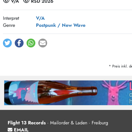
V/A
RSD 2026
Post-Rock / Folk
LP Hüllen, Zubehör
Rock / Pop
Bücher, Fanzines etc.
Interpret
V/A
Genre
Postpunk / New Wave
* Preis inkl. d
Flight 13 Records
·
Mailorder & Laden · Freiburg
EMAIL