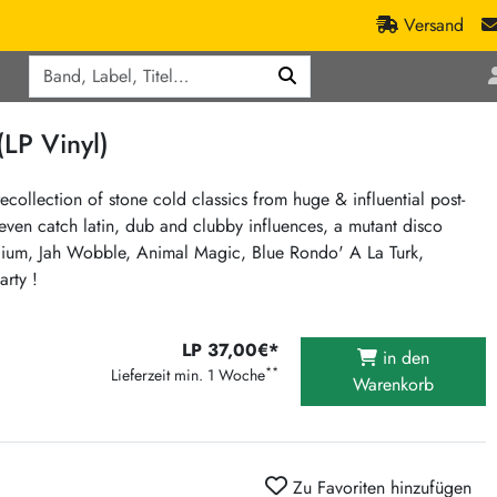
Versand
Q
ic
Aktionen
(LP Vinyl)
lassik
Staatsakt-Aktion
ract / Ambient
Crazysane Günstiger
ecollection of stone cold classics from huge & influential post-
 even catch latin, dub and clubby influences, a mutant disco
tronic Goods
Fuzzorama günstiger
edium, Jah Wobble, Animal Magic, Blue Rondo' A La Turk,
Tapete Records günstiger
/Ska
rty !
/ Exotica / Jazz
Sunny Sunny Bastards Summer 26
Warner Rockerwochen
LP 37,00€*
in den
op
Universal Vinyl Günstig
**
Lieferzeit min. 1 Woche
Warenkorb
ae / Dub
International Anthem Sommer 2026
BMG Aktion
Music on Vinyl-Aktion
Zu Favoriten hinzufügen