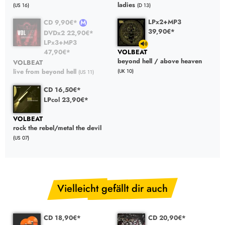
ladies
(US 16)
(D 13)
LPx2+MP3
CD 9,90€*
39,90€*
DVDx2 22,90€*
LPx3+MP3
47,90€*
VOLBEAT
beyond hell / above heaven
VOLBEAT
live from beyond hell
(UK 10)
(US 11)
CD 16,50€*
LPcol 23,90€*
VOLBEAT
rock the rebel/metal the devil
(US 07)
Vielleicht gefällt dir auch
CD 18,90€*
CD 20,90€*