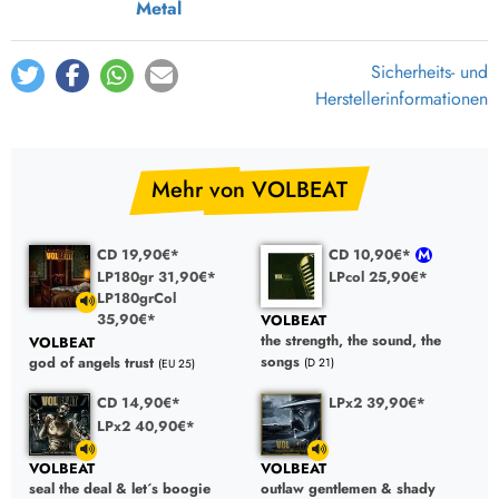
Metal
Sicherheits- und
Herstellerinformationen
Mehr von VOLBEAT
CD 19,90€*
CD 10,90€*
LP180gr 31,90€*
LPcol 25,90€*
LP180grCol
35,90€*
VOLBEAT
the strength, the sound, the
VOLBEAT
songs
god of angels trust
(D 21)
(EU 25)
CD 14,90€*
LPx2 39,90€*
LPx2 40,90€*
VOLBEAT
VOLBEAT
seal the deal & let´s boogie
outlaw gentlemen & shady