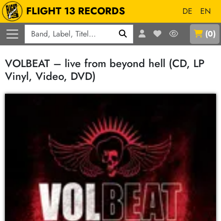
FLIGHT 13 RECORDS
DE
EN
Q
(
0
)
VOLBEAT – live from beyond hell (CD, LP
Vinyl, Video, DVD)