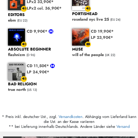
LPx2 32,90€*
LPx2 col. 36,90€*
PORTISHEAD
EDITORS
roseland nyc live 25
(EU 24)
ebm
(EU 22)
CD 9,90€*
CD 19,90€*
LP 23,90€*
ABSOLUTE BEGINNER
MUSE
flashnizm
will of the people
(D 96)
(UK 22)
CD 11,50€*
LP 24,90€*
BAD RELIGION
true north
(US 13)
* Preis inkl. deutscher Ust., zzgl.
Versandkosten
. Abhängig vom Lieferland kann
die Ust. an der Kasse variieren
** bei Lieferung innerhalb Deutschlands. Andere Länder siehe
Versand